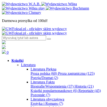
Darmowa przesyłka od 100zł!
0
Książki
Literatura
Literatura Piękna
Proza polska
(60)
Proza zagraniczna
(125)
Poezja/Dramat
(2)
Literatura Faktu
Biografie/Wspomnienia
(37)
Historia
(21)
Książki popularnonaukowe
(6)
Reportaże
(45)
Pozostałe
(7)
Literatura obyczajowa
Erotyka i Romans
(7)