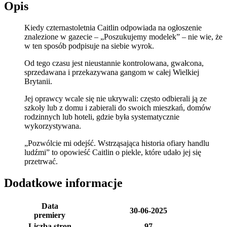
Opis
Kiedy czternastoletnia Caitlin odpowiada na ogłoszenie
znalezione w gazecie – „Poszukujemy modelek” – nie wie, że
w ten sposób podpisuje na siebie wyrok.
Od tego czasu jest nieustannie kontrolowana, gwałcona,
sprzedawana i przekazywana gangom w całej Wielkiej
Brytanii.
Jej oprawcy wcale się nie ukrywali: często odbierali ją ze
szkoły lub z domu i zabierali do swoich mieszkań, domów
rodzinnych lub hoteli, gdzie była systematycznie
wykorzystywana.
„Pozwólcie mi odejść. Wstrząsająca historia ofiary handlu
ludźmi” to opowieść Caitlin o piekle, które udało jej się
przetrwać.
Dodatkowe informacje
Data
30-06-2025
premiery
Liczba stron
97