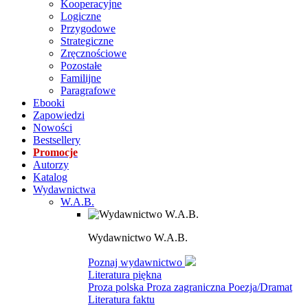
Kooperacyjne
Logiczne
Przygodowe
Strategiczne
Zręcznościowe
Pozostałe
Familijne
Paragrafowe
Ebooki
Zapowiedzi
Nowości
Bestsellery
Promocje
Autorzy
Katalog
Wydawnictwa
W.A.B.
Wydawnictwo W.A.B.
Poznaj wydawnictwo
Literatura piękna
Proza polska
Proza zagraniczna
Poezja/Dramat
Literatura faktu