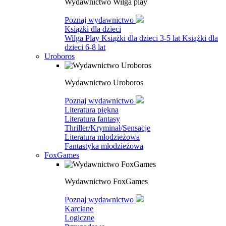
Wydawnictwo Wilga play
Poznaj wydawnictwo
Książki dla dzieci
Wilga Play
Książki dla dzieci 3-5 lat
Książki dla
dzieci 6-8 lat
Uroboros
Wydawnictwo Uroboros
Poznaj wydawnictwo
Literatura piękna
Literatura fantasy
Thriller/Kryminał/Sensacje
Literatura młodzieżowa
Fantastyka młodzieżowa
FoxGames
Wydawnictwo FoxGames
Poznaj wydawnictwo
Karciane
Logiczne