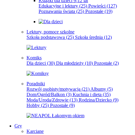
Książki dla dzieci 9-12 lat
Edukacyjne i lektury
(25)
Powieści
(127)
Poznawania świata
(25)
Pozostałe
(19)
Lektury, pomoce szkolne
Szkoła podstawowa
(25)
Szkoła średnia
(12)
Komiks
Dla dzieci
(30)
Dla młodzieży
(10)
Pozostałe
(2)
Poradniki
Rozwój osobisty/motywacja
(21)
Albumy
(5)
Dom/Ogród/Balkon
(3)
Kuchnia i dieta
(35)
Moda/Uroda/Zdrowie
(13)
Rodzina/Dziecko
(9)
Hobby
(25)
Pozostałe
(9)
Gry
Karciane