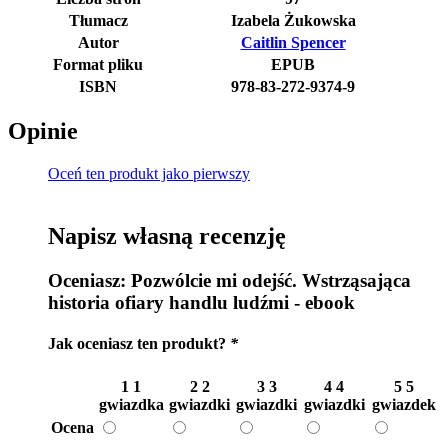
Tłumacz
Izabela Żukowska
Autor
Caitlin Spencer
Format pliku
EPUB
ISBN
978-83-272-9374-9
Opinie
Oceń ten produkt jako pierwszy
Napisz własną recenzję
Oceniasz:
Pozwólcie mi odejść. Wstrząsająca
historia ofiary handlu ludźmi - ebook
Jak oceniasz ten produkt?
*
1
1
2
2
3
3
4
4
5
5
gwiazdka
gwiazdki
gwiazdki
gwiazdki
gwiazdek
Ocena