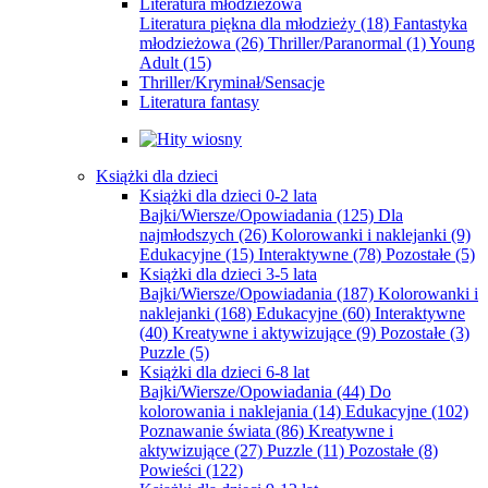
Literatura młodzieżowa
Literatura piękna dla młodzieży
(18)
Fantastyka
młodzieżowa
(26)
Thriller/Paranormal
(1)
Young
Adult
(15)
Thriller/Kryminał/Sensacje
Literatura fantasy
Książki dla dzieci
Książki dla dzieci 0-2 lata
Bajki/Wiersze/Opowiadania
(125)
Dla
najmłodszych
(26)
Kolorowanki i naklejanki
(9)
Edukacyjne
(15)
Interaktywne
(78)
Pozostałe
(5)
Książki dla dzieci 3-5 lata
Bajki/Wiersze/Opowiadania
(187)
Kolorowanki i
naklejanki
(168)
Edukacyjne
(60)
Interaktywne
(40)
Kreatywne i aktywizujące
(9)
Pozostałe
(3)
Puzzle
(5)
Książki dla dzieci 6-8 lat
Bajki/Wiersze/Opowiadania
(44)
Do
kolorowania i naklejania
(14)
Edukacyjne
(102)
Poznawanie świata
(86)
Kreatywne i
aktywizujące
(27)
Puzzle
(11)
Pozostałe
(8)
Powieści
(122)