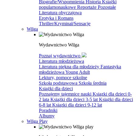
Biografie/Wspomnienia
Historia
Książki
popularnonaukowe
Reportaże
Pozostałe
Literatura obyczajowa
Erotyka i Romans
Thriller/Kryminał/Sensacje
Wilga
Wydawnictwo Wilga
Poznaj wydawnictwo
Literatura młodzieżowa
Literatura piękna dla młodzieży
Fantastyka
młodzieżowa
Young Adult
Lektury, pomoce szkolne
Szkoła podstawowa
Szkoła średnia
Książki dla dzieci
Poznajemy tajemnice nauki
Ksiązki dla dzieci 0-
2 lata
Książki dla dzieci 3-5 lat
Książki dla dzieci
6-8 lat
Ksiązki dla dzieci 9-12 lat
Poradniki
Albumy
Wilga Play