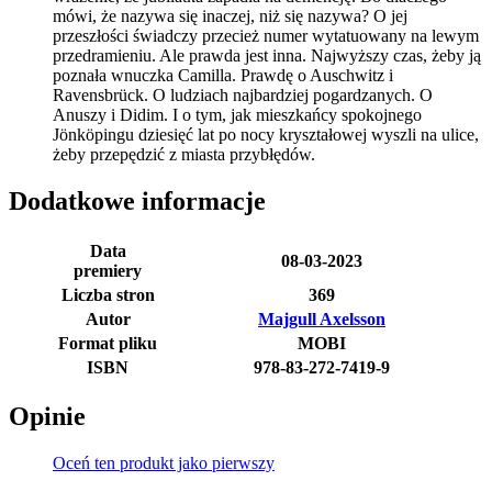
mówi, że nazywa się inaczej, niż się nazywa? O jej
przeszłości świadczy przecież numer wytatuowany na lewym
przedramieniu. Ale prawda jest inna. Najwyższy czas, żeby ją
poznała wnuczka Camilla. Prawdę o Auschwitz i
Ravensbrück. O ludziach najbardziej pogardzanych. O
Anuszy i Didim. I o tym, jak mieszkańcy spokojnego
Jönköpingu dziesięć lat po nocy kryształowej wyszli na ulice,
żeby przepędzić z miasta przybłędów.
Dodatkowe informacje
Data
08-03-2023
premiery
Liczba stron
369
Autor
Majgull Axelsson
Format pliku
MOBI
ISBN
978-83-272-7419-9
Opinie
Oceń ten produkt jako pierwszy