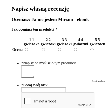
Napisz własną recenzję
Oceniasz:
Ja nie jestem Miriam - ebook
Jak oceniasz ten produkt?
*
1
1
2
2
3
3
4
4
5
5
gwiazdka
gwiazdki
gwiazdki
gwiazdki
gwiazdek
Ocena
*
Napisz co myślisz o tym produkcie
Limit znaków:
*
Podaj swój nick