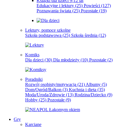
Książki dla dzieci 9-12 lat
Edukacyjne i lektury
(25)
Powieści
(127)
Poznawania świata
(25)
Pozostałe
(19)
Lektury, pomoce szkolne
Szkoła podstawowa
(25)
Szkoła średnia
(12)
Komiks
Dla dzieci
(30)
Dla młodzieży
(10)
Pozostałe
(2)
Poradniki
Rozwój osobisty/motywacja
(21)
Albumy
(5)
Dom/Ogród/Balkon
(3)
Kuchnia i dieta
(35)
Moda/Uroda/Zdrowie
(13)
Rodzina/Dziecko
(9)
Hobby
(25)
Pozostałe
(9)
Gry
Karciane