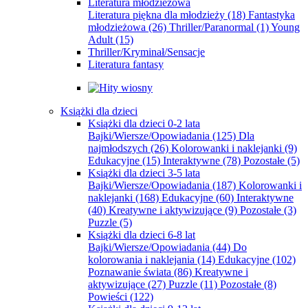
Literatura młodzieżowa
Literatura piękna dla młodzieży
(18)
Fantastyka
młodzieżowa
(26)
Thriller/Paranormal
(1)
Young
Adult
(15)
Thriller/Kryminał/Sensacje
Literatura fantasy
Książki dla dzieci
Książki dla dzieci 0-2 lata
Bajki/Wiersze/Opowiadania
(125)
Dla
najmłodszych
(26)
Kolorowanki i naklejanki
(9)
Edukacyjne
(15)
Interaktywne
(78)
Pozostałe
(5)
Książki dla dzieci 3-5 lata
Bajki/Wiersze/Opowiadania
(187)
Kolorowanki i
naklejanki
(168)
Edukacyjne
(60)
Interaktywne
(40)
Kreatywne i aktywizujące
(9)
Pozostałe
(3)
Puzzle
(5)
Książki dla dzieci 6-8 lat
Bajki/Wiersze/Opowiadania
(44)
Do
kolorowania i naklejania
(14)
Edukacyjne
(102)
Poznawanie świata
(86)
Kreatywne i
aktywizujące
(27)
Puzzle
(11)
Pozostałe
(8)
Powieści
(122)