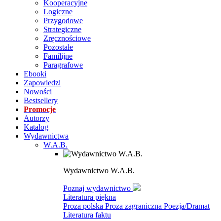
Kooperacyjne
Logiczne
Przygodowe
Strategiczne
Zręcznościowe
Pozostałe
Familijne
Paragrafowe
Ebooki
Zapowiedzi
Nowości
Bestsellery
Promocje
Autorzy
Katalog
Wydawnictwa
W.A.B.
Wydawnictwo W.A.B.
Poznaj wydawnictwo
Literatura piękna
Proza polska
Proza zagraniczna
Poezja/Dramat
Literatura faktu