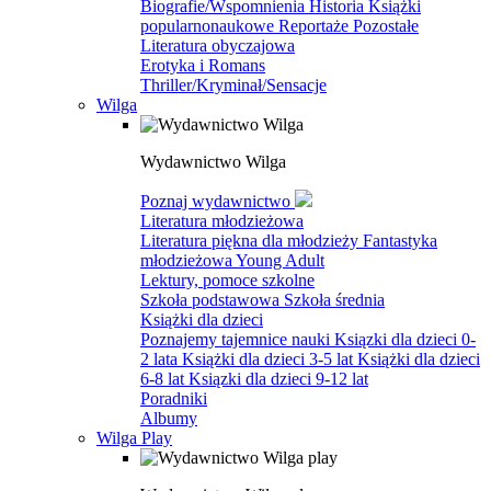
Biografie/Wspomnienia
Historia
Książki
popularnonaukowe
Reportaże
Pozostałe
Literatura obyczajowa
Erotyka i Romans
Thriller/Kryminał/Sensacje
Wilga
Wydawnictwo Wilga
Poznaj wydawnictwo
Literatura młodzieżowa
Literatura piękna dla młodzieży
Fantastyka
młodzieżowa
Young Adult
Lektury, pomoce szkolne
Szkoła podstawowa
Szkoła średnia
Książki dla dzieci
Poznajemy tajemnice nauki
Ksiązki dla dzieci 0-
2 lata
Książki dla dzieci 3-5 lat
Książki dla dzieci
6-8 lat
Ksiązki dla dzieci 9-12 lat
Poradniki
Albumy
Wilga Play