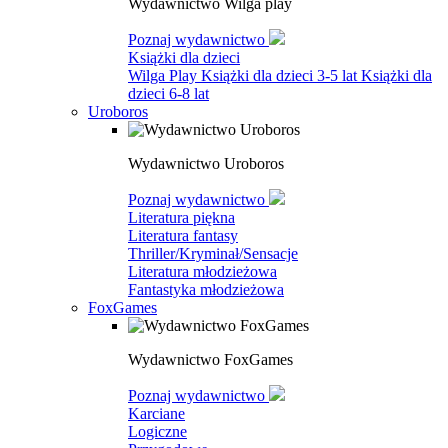
Wydawnictwo Wilga play
Poznaj wydawnictwo
Książki dla dzieci
Wilga Play
Książki dla dzieci 3-5 lat
Książki dla
dzieci 6-8 lat
Uroboros
Wydawnictwo Uroboros
Poznaj wydawnictwo
Literatura piękna
Literatura fantasy
Thriller/Kryminał/Sensacje
Literatura młodzieżowa
Fantastyka młodzieżowa
FoxGames
Wydawnictwo FoxGames
Poznaj wydawnictwo
Karciane
Logiczne