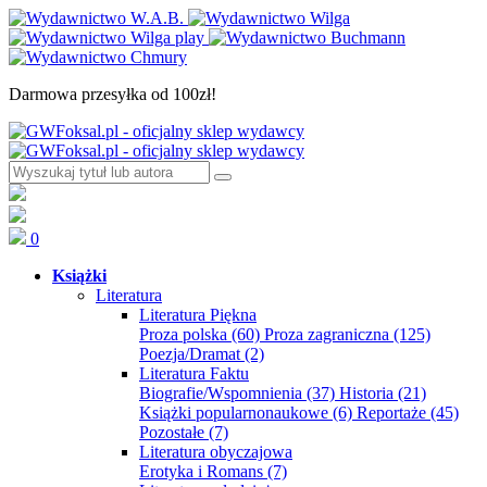
Darmowa przesyłka od 100zł!
0
Książki
Literatura
Literatura Piękna
Proza polska
(60)
Proza zagraniczna
(125)
Poezja/Dramat
(2)
Literatura Faktu
Biografie/Wspomnienia
(37)
Historia
(21)
Książki popularnonaukowe
(6)
Reportaże
(45)
Pozostałe
(7)
Literatura obyczajowa
Erotyka i Romans
(7)