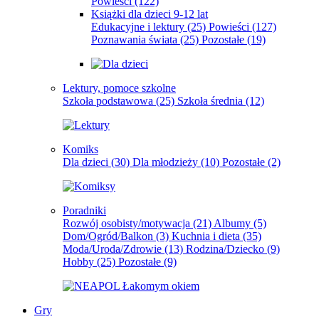
Powieści
(122)
Książki dla dzieci 9-12 lat
Edukacyjne i lektury
(25)
Powieści
(127)
Poznawania świata
(25)
Pozostałe
(19)
Lektury, pomoce szkolne
Szkoła podstawowa
(25)
Szkoła średnia
(12)
Komiks
Dla dzieci
(30)
Dla młodzieży
(10)
Pozostałe
(2)
Poradniki
Rozwój osobisty/motywacja
(21)
Albumy
(5)
Dom/Ogród/Balkon
(3)
Kuchnia i dieta
(35)
Moda/Uroda/Zdrowie
(13)
Rodzina/Dziecko
(9)
Hobby
(25)
Pozostałe
(9)
Gry