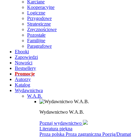
Karciane
Kooperacyjne
Logiczne
Przygodowe
Strategiczne
Zręcznościowe
Pozostałe
Familijne
Paragrafowe
Ebooki
Zapowiedzi
Nowości
Bestsellery
Promocje
Autorzy
Katalog
Wydawnictwa
W.A.B.
Wydawnictwo W.A.B.
Poznaj wydawnictwo
Literatura piękna
Proza polska
Proza zagraniczna
Poezja/Dramat