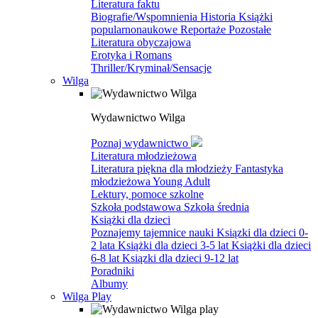
Literatura faktu
Biografie/Wspomnienia
Historia
Książki
popularnonaukowe
Reportaże
Pozostałe
Literatura obyczajowa
Erotyka i Romans
Thriller/Kryminał/Sensacje
Wilga
Wydawnictwo Wilga
Poznaj wydawnictwo
Literatura młodzieżowa
Literatura piękna dla młodzieży
Fantastyka
młodzieżowa
Young Adult
Lektury, pomoce szkolne
Szkoła podstawowa
Szkoła średnia
Książki dla dzieci
Poznajemy tajemnice nauki
Ksiązki dla dzieci 0-
2 lata
Książki dla dzieci 3-5 lat
Książki dla dzieci
6-8 lat
Ksiązki dla dzieci 9-12 lat
Poradniki
Albumy
Wilga Play