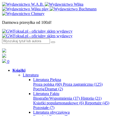
Darmowa przesyłka od 100zł!
0
Książki
Literatura
Literatura Piękna
Proza polska
(60)
Proza zagraniczna
(125)
Poezja/Dramat
(2)
Literatura Faktu
Biografie/Wspomnienia
(37)
Historia
(21)
Książki popularnonaukowe
(6)
Reportaże
(45)
Pozostałe
(7)
Literatura obyczajowa