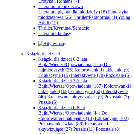
Erotyka i Romans
(7)
Literatura młodzieżowa
Literatura piękna dla młodzieży
(18)
Fantastyka
młodzieżowa
(26)
Thriller/Paranormal
(1)
Young
Adult
(15)
Thriller/Kryminał/Sensacje
Literatura fantasy
Książki dla dzieci
Książki dla dzieci 0-2 lata
Bajki/Wiersze/Opowiadania
(125)
Dla
najmłodszych
(26)
Kolorowanki i naklejanki
(9)
Edukacyjne
(15)
Interaktywne
(78)
Pozostałe
(5)
Książki dla dzieci 3-5 lata
Bajki/Wiersze/Opowiadania
(187)
Kolorowanki i
naklejanki
(168)
Edukacyjne
(60)
Interaktywne
(40)
Kreatywne i aktywizujące
(9)
Pozostałe
(3)
Puzzle
(5)
Książki dla dzieci 6-8 lat
Bajki/Wiersze/Opowiadania
(44)
Do
kolorowania i naklejania
(13)
Edukacyjne
(102)
Poznawanie świata
(86)
Kreatywne i
aktywizujące
(27)
Puzzle
(11)
Pozostałe
(8)