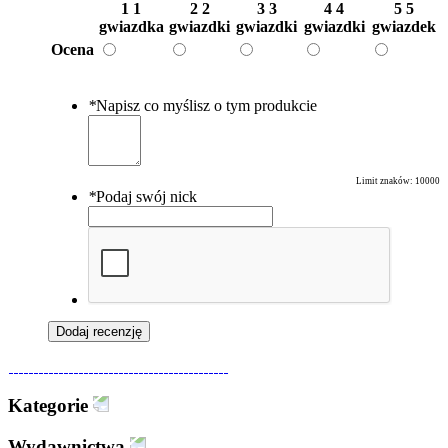
1
1
2
2
3
3
4
4
5
5
gwiazdka
gwiazdki
gwiazdki
gwiazdki
gwiazdek
Ocena
*
Napisz co myślisz o tym produkcie
Limit znaków:
10000
*
Podaj swój nick
Dodaj recenzję
Kategorie
Wydawnictwa