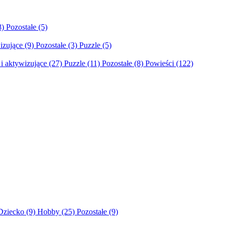
8)
Pozostałe
(5)
izujące
(9)
Pozostałe
(3)
Puzzle
(5)
i aktywizujące
(27)
Puzzle
(11)
Pozostałe
(8)
Powieści
(122)
Dziecko
(9)
Hobby
(25)
Pozostałe
(9)