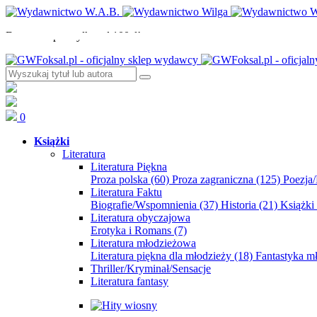
Darmowa przesyłka od 100zł!
0
Książki
Literatura
Literatura Piękna
Proza polska
(60)
Proza zagraniczna
(125)
Poezja
Literatura Faktu
Biografie/Wspomnienia
(37)
Historia
(21)
Książki
Literatura obyczajowa
Erotyka i Romans
(7)
Literatura młodzieżowa
Literatura piękna dla młodzieży
(18)
Fantastyka 
Thriller/Kryminał/Sensacje
Literatura fantasy