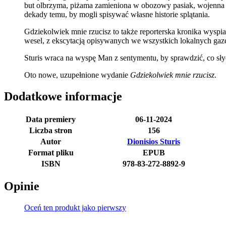
but olbrzyma, piżama zamieniona w obozowy pasiak, wojenna zaw
dekady temu, by mogli spisywać własne historie splątania.
Gdziekolwiek mnie rzucisz to także reporterska kronika wyspi
wesel, z ekscytacją opisywanych we wszystkich lokalnych gaze
Sturis wraca na wyspę Man z sentymentu, by sprawdzić, co sł
Oto nowe, uzupełnione wydanie
Gdziekolwiek mnie rzucisz
.
Dodatkowe informacje
Data premiery
06-11-2024
Liczba stron
156
Autor
Dionisios Sturis
Format pliku
EPUB
ISBN
978-83-272-8892-9
Opinie
Oceń ten produkt jako pierwszy