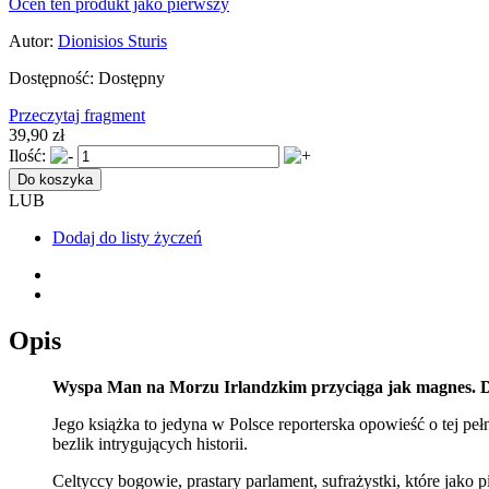
Oceń ten produkt jako pierwszy
Autor:
Dionisios Sturis
Dostępność:
Dostępny
Przeczytaj fragment
39,90 zł
Ilość:
Do koszyka
LUB
Dodaj do listy życzeń
Opis
Wyspa Man na Morzu Irlandzkim przyciąga jak magnes. Dion
Jego książka to jedyna w Polsce reporterska opowieść o tej pe
bezlik intrygujących historii.
Celtyccy bogowie, prastary parlament, sufrażystki, które jako