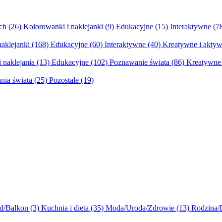
ych
(26)
Kolorowanki i naklejanki
(9)
Edukacyjne
(15)
Interaktywne
(7
naklejanki
(168)
Edukacyjne
(60)
Interaktywne
(40)
Kreatywne i aktyw
 naklejania
(13)
Edukacyjne
(102)
Poznawanie świata
(86)
Kreatywne 
nia świata
(25)
Pozostałe
(19)
d/Balkon
(3)
Kuchnia i dieta
(35)
Moda/Uroda/Zdrowie
(13)
Rodzina/