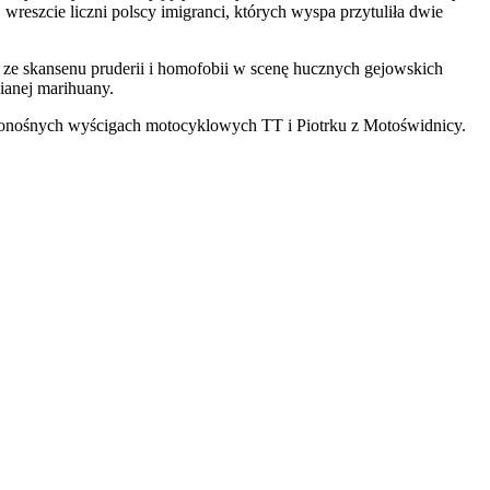
wreszcie liczni polscy imigranci, których wyspa przytuliła dwie
; ze skansenu pruderii i homofobii w scenę hucznych gejowskich
ianej marihuany.
cionośnych wyścigach motocyklowych TT i Piotrku z Motoświdnicy.