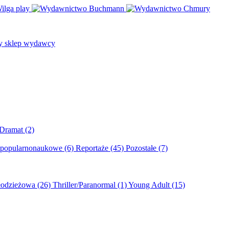
/Dramat
(2)
 popularnonaukowe
(6)
Reportaże
(45)
Pozostałe
(7)
młodzieżowa
(26)
Thriller/Paranormal
(1)
Young Adult
(15)