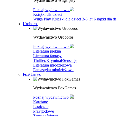
Wydawnictwo Wilga play
Poznaj wydawnictwo
Książki dla dzieci
Wilga Play
Książki dla dzieci 3-5 lat
Książki dla dz
Uroboros
Wydawnictwo Uroboros
Poznaj wydawnictwo
Literatura piękna
Literatura fantasy
Thriller/Kryminał/Sensacje
Literatura młodzieżowa
Fantastyka młodzieżowa
FoxGames
Wydawnictwo FoxGames
Poznaj wydawnictwo
Karciane
Logiczne
Przygodowe
Zręcznościowe