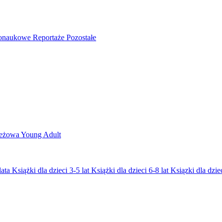
nonaukowe
Reportaże
Pozostałe
ieżowa
Young Adult
lata
Książki dla dzieci 3-5 lat
Książki dla dzieci 6-8 lat
Ksiązki dla dziec