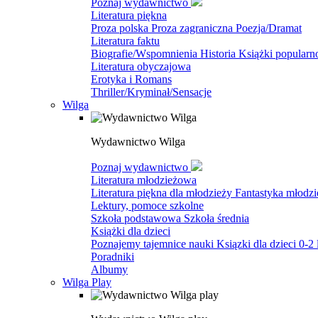
Poznaj wydawnictwo
Literatura piękna
Proza polska
Proza zagraniczna
Poezja/Dramat
Literatura faktu
Biografie/Wspomnienia
Historia
Książki popular
Literatura obyczajowa
Erotyka i Romans
Thriller/Kryminał/Sensacje
Wilga
Wydawnictwo Wilga
Poznaj wydawnictwo
Literatura młodzieżowa
Literatura piękna dla młodzieży
Fantastyka młodz
Lektury, pomoce szkolne
Szkoła podstawowa
Szkoła średnia
Książki dla dzieci
Poznajemy tajemnice nauki
Ksiązki dla dzieci 0-2 
Poradniki
Albumy
Wilga Play