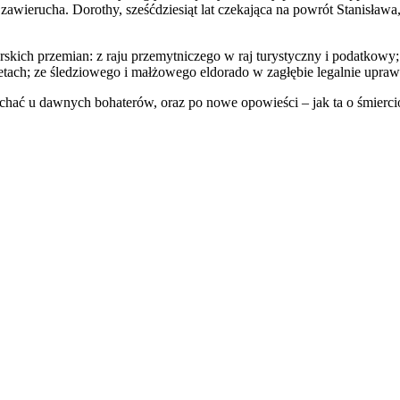
ierucha. Dorothy, sześćdziesiąt lat czekająca na powrót Stanisława, 
arskich przemian: z raju przemytniczego w raj turystyczny i podatkowy
tach; ze śledziowego i małżowego eldorado w zagłębie legalnie upraw
ychać u dawnych bohaterów, oraz po nowe opowieści – jak ta o śmier