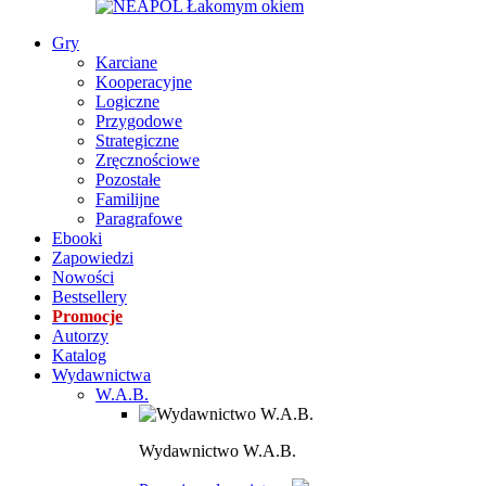
Gry
Karciane
Kooperacyjne
Logiczne
Przygodowe
Strategiczne
Zręcznościowe
Pozostałe
Familijne
Paragrafowe
Ebooki
Zapowiedzi
Nowości
Bestsellery
Promocje
Autorzy
Katalog
Wydawnictwa
W.A.B.
Wydawnictwo W.A.B.