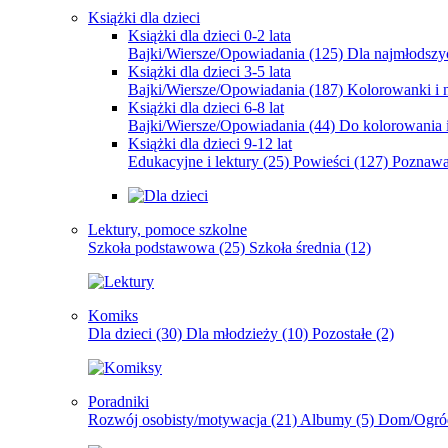
Książki dla dzieci
Książki dla dzieci 0-2 lata
Bajki/Wiersze/Opowiadania
(125)
Dla najmłodsz
Książki dla dzieci 3-5 lata
Bajki/Wiersze/Opowiadania
(187)
Kolorowanki i 
Książki dla dzieci 6-8 lat
Bajki/Wiersze/Opowiadania
(44)
Do kolorowania i
Książki dla dzieci 9-12 lat
Edukacyjne i lektury
(25)
Powieści
(127)
Poznawa
Lektury, pomoce szkolne
Szkoła podstawowa
(25)
Szkoła średnia
(12)
Komiks
Dla dzieci
(30)
Dla młodzieży
(10)
Pozostałe
(2)
Poradniki
Rozwój osobisty/motywacja
(21)
Albumy
(5)
Dom/Ogró