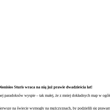
isios Sturis wraca na nią już prawie dwadzieścia lat!
łnej paradoksów wyspie – tak małej, że z mniej dokładnych map w ogóle
 pierwsze na świecie wymogły na mężczyznach, by podzielili się prawami