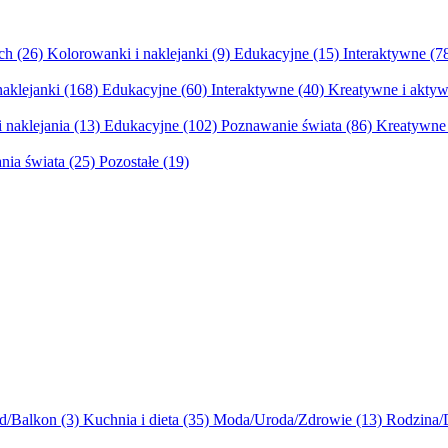
ych
(26)
Kolorowanki i naklejanki
(9)
Edukacyjne
(15)
Interaktywne
(7
naklejanki
(168)
Edukacyjne
(60)
Interaktywne
(40)
Kreatywne i aktyw
 naklejania
(13)
Edukacyjne
(102)
Poznawanie świata
(86)
Kreatywne 
nia świata
(25)
Pozostałe
(19)
d/Balkon
(3)
Kuchnia i dieta
(35)
Moda/Uroda/Zdrowie
(13)
Rodzina/