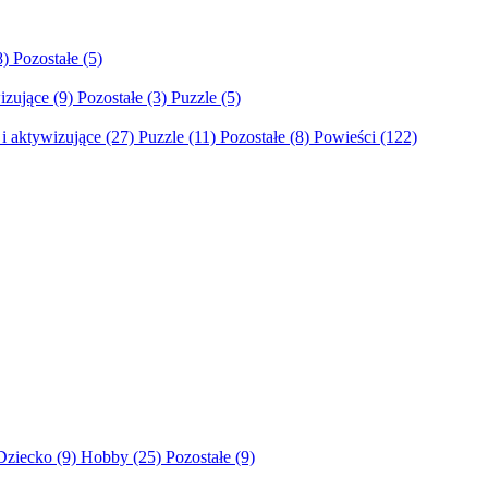
8)
Pozostałe
(5)
izujące
(9)
Pozostałe
(3)
Puzzle
(5)
i aktywizujące
(27)
Puzzle
(11)
Pozostałe
(8)
Powieści
(122)
Dziecko
(9)
Hobby
(25)
Pozostałe
(9)