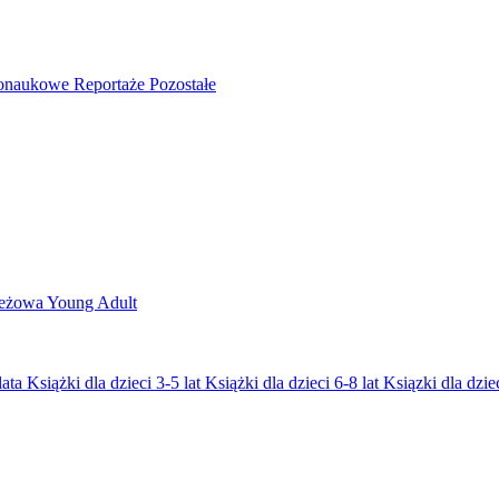
nonaukowe
Reportaże
Pozostałe
ieżowa
Young Adult
lata
Książki dla dzieci 3-5 lat
Książki dla dzieci 6-8 lat
Ksiązki dla dziec