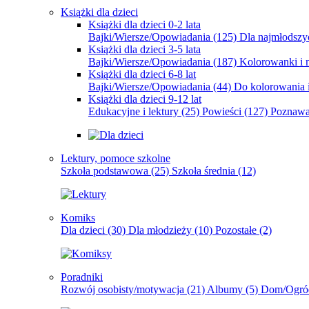
Książki dla dzieci
Książki dla dzieci 0-2 lata
Bajki/Wiersze/Opowiadania
(125)
Dla najmłodsz
Książki dla dzieci 3-5 lata
Bajki/Wiersze/Opowiadania
(187)
Kolorowanki i 
Książki dla dzieci 6-8 lat
Bajki/Wiersze/Opowiadania
(44)
Do kolorowania i
Książki dla dzieci 9-12 lat
Edukacyjne i lektury
(25)
Powieści
(127)
Poznawa
Lektury, pomoce szkolne
Szkoła podstawowa
(25)
Szkoła średnia
(12)
Komiks
Dla dzieci
(30)
Dla młodzieży
(10)
Pozostałe
(2)
Poradniki
Rozwój osobisty/motywacja
(21)
Albumy
(5)
Dom/Ogró