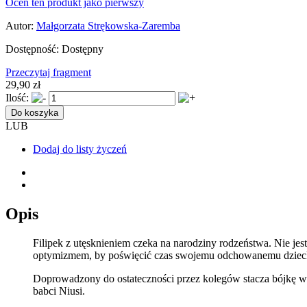
Oceń ten produkt jako pierwszy
Autor:
Małgorzata Strękowska-Zaremba
Dostępność:
Dostępny
Przeczytaj fragment
29,90 zł
Ilość:
Do koszyka
LUB
Dodaj do listy życzeń
Opis
Filipek z utęsknieniem czeka na narodziny rodzeństwa. Nie jest
optymizmem, by poświęcić czas swojemu odchowanemu dziec
Doprowadzony do ostateczności przez kolegów stacza bójkę w 
babci Niusi.