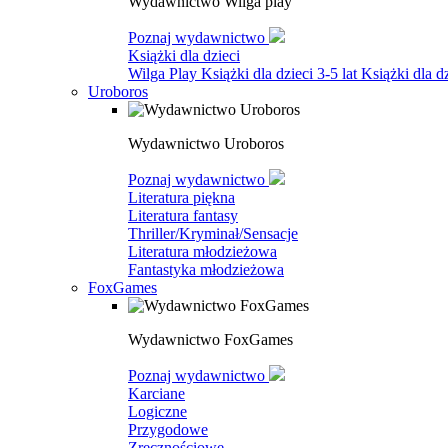
Wydawnictwo Wilga play
Poznaj wydawnictwo
Książki dla dzieci
Wilga Play
Książki dla dzieci 3-5 lat
Książki dla dz
Uroboros
Wydawnictwo Uroboros
Poznaj wydawnictwo
Literatura piękna
Literatura fantasy
Thriller/Kryminał/Sensacje
Literatura młodzieżowa
Fantastyka młodzieżowa
FoxGames
Wydawnictwo FoxGames
Poznaj wydawnictwo
Karciane
Logiczne
Przygodowe
Zręcznościowe