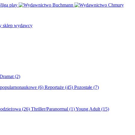
/Dramat
(2)
 popularnonaukowe
(6)
Reportaże
(45)
Pozostałe
(7)
młodzieżowa
(26)
Thriller/Paranormal
(1)
Young Adult
(15)