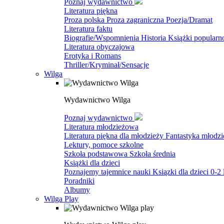
Poznaj wydawnictwo
Literatura piękna
Proza polska
Proza zagraniczna
Poezja/Dramat
Literatura faktu
Biografie/Wspomnienia
Historia
Książki popular
Literatura obyczajowa
Erotyka i Romans
Thriller/Kryminał/Sensacje
Wilga
Wydawnictwo Wilga
Poznaj wydawnictwo
Literatura młodzieżowa
Literatura piękna dla młodzieży
Fantastyka młodz
Lektury, pomoce szkolne
Szkoła podstawowa
Szkoła średnia
Książki dla dzieci
Poznajemy tajemnice nauki
Ksiązki dla dzieci 0-2 
Poradniki
Albumy
Wilga Play