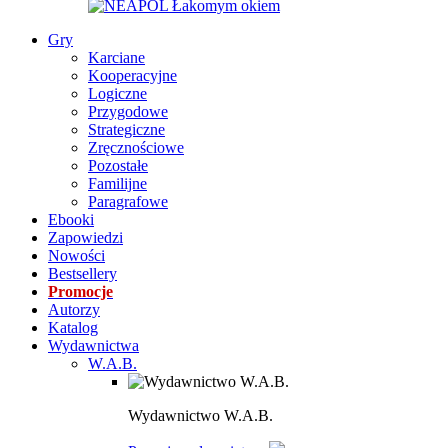
Gry
Karciane
Kooperacyjne
Logiczne
Przygodowe
Strategiczne
Zręcznościowe
Pozostałe
Familijne
Paragrafowe
Ebooki
Zapowiedzi
Nowości
Bestsellery
Promocje
Autorzy
Katalog
Wydawnictwa
W.A.B.
Wydawnictwo W.A.B.