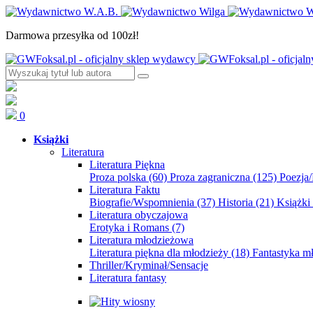
Darmowa przesyłka od 100zł!
0
Książki
Literatura
Literatura Piękna
Proza polska
(60)
Proza zagraniczna
(125)
Poezja
Literatura Faktu
Biografie/Wspomnienia
(37)
Historia
(21)
Książki
Literatura obyczajowa
Erotyka i Romans
(7)
Literatura młodzieżowa
Literatura piękna dla młodzieży
(18)
Fantastyka 
Thriller/Kryminał/Sensacje
Literatura fantasy