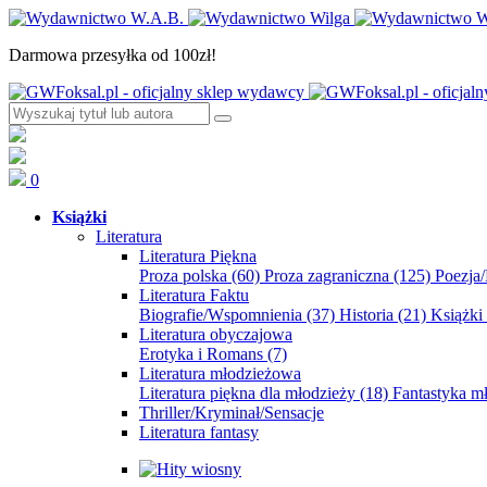
Darmowa przesyłka od 100zł!
0
Książki
Literatura
Literatura Piękna
Proza polska
(60)
Proza zagraniczna
(125)
Poezja
Literatura Faktu
Biografie/Wspomnienia
(37)
Historia
(21)
Książki
Literatura obyczajowa
Erotyka i Romans
(7)
Literatura młodzieżowa
Literatura piękna dla młodzieży
(18)
Fantastyka 
Thriller/Kryminał/Sensacje
Literatura fantasy