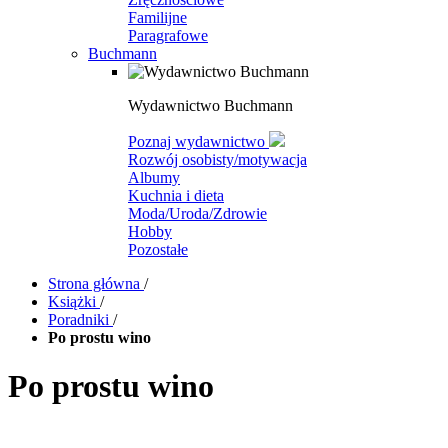
Familijne
Paragrafowe
Buchmann
Wydawnictwo Buchmann
Poznaj wydawnictwo
Rozwój osobisty/motywacja
Albumy
Kuchnia i dieta
Moda/Uroda/Zdrowie
Hobby
Pozostałe
Strona główna
/
Książki
/
Poradniki
/
Po prostu wino
Po prostu wino