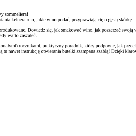
wy sommeliera!
tania kelnera o to, jakie wino podać, przyprawiają cię o gęsią skórkę – t
 produkowane. Dowiedz się, jak smakować wino, jak poszerzać swoją w
edy warto zaszaleć.
konałymi) rocznikami, praktyczny poradnik, który podpowie, jak przec
jdą tu nawet instrukcję otwierania butelki szampana szablą! Dzięki