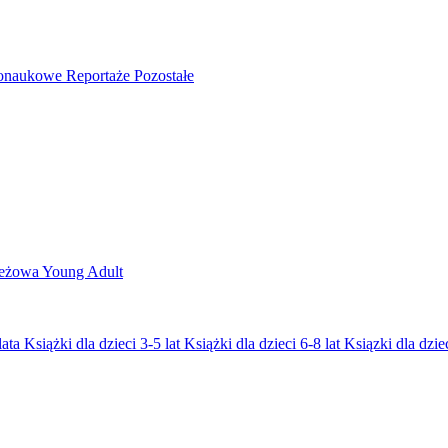
nonaukowe
Reportaże
Pozostałe
ieżowa
Young Adult
lata
Książki dla dzieci 3-5 lat
Książki dla dzieci 6-8 lat
Ksiązki dla dziec