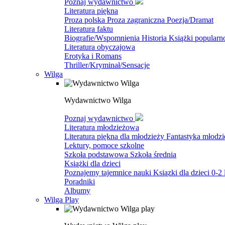
Poznaj wydawnictwo
Literatura piękna
Proza polska
Proza zagraniczna
Poezja/Dramat
Literatura faktu
Biografie/Wspomnienia
Historia
Książki popular
Literatura obyczajowa
Erotyka i Romans
Thriller/Kryminał/Sensacje
Wilga
Wydawnictwo Wilga
Poznaj wydawnictwo
Literatura młodzieżowa
Literatura piękna dla młodzieży
Fantastyka młodz
Lektury, pomoce szkolne
Szkoła podstawowa
Szkoła średnia
Książki dla dzieci
Poznajemy tajemnice nauki
Ksiązki dla dzieci 0-2 
Poradniki
Albumy
Wilga Play