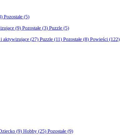
8)
Pozostałe
(5)
izujące
(9)
Pozostałe
(3)
Puzzle
(5)
i aktywizujące
(27)
Puzzle
(11)
Pozostałe
(8)
Powieści
(122)
Dziecko
(9)
Hobby
(25)
Pozostałe
(9)