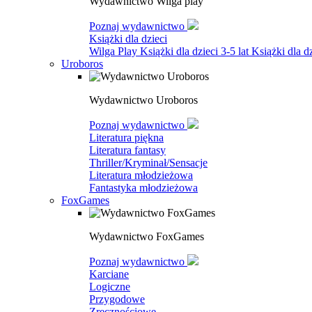
Wydawnictwo Wilga play
Poznaj wydawnictwo
Książki dla dzieci
Wilga Play
Książki dla dzieci 3-5 lat
Książki dla dz
Uroboros
Wydawnictwo Uroboros
Poznaj wydawnictwo
Literatura piękna
Literatura fantasy
Thriller/Kryminał/Sensacje
Literatura młodzieżowa
Fantastyka młodzieżowa
FoxGames
Wydawnictwo FoxGames
Poznaj wydawnictwo
Karciane
Logiczne
Przygodowe
Zręcznościowe