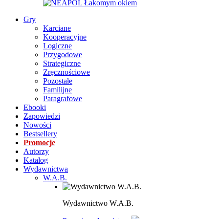
Gry
Karciane
Kooperacyjne
Logiczne
Przygodowe
Strategiczne
Zręcznościowe
Pozostałe
Familijne
Paragrafowe
Ebooki
Zapowiedzi
Nowości
Bestsellery
Promocje
Autorzy
Katalog
Wydawnictwa
W.A.B.
Wydawnictwo W.A.B.