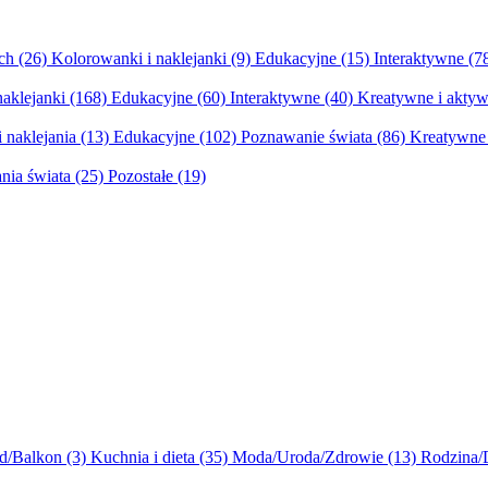
ych
(26)
Kolorowanki i naklejanki
(9)
Edukacyjne
(15)
Interaktywne
(7
naklejanki
(168)
Edukacyjne
(60)
Interaktywne
(40)
Kreatywne i aktyw
 naklejania
(13)
Edukacyjne
(102)
Poznawanie świata
(86)
Kreatywne 
nia świata
(25)
Pozostałe
(19)
d/Balkon
(3)
Kuchnia i dieta
(35)
Moda/Uroda/Zdrowie
(13)
Rodzina/