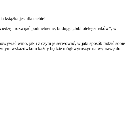
a książka jest dla ciebie!
iedzę i rozwijać podniebienie, budując „bibliotekę smaków”, w
howywać wino, jak i z czym je serwować, w jaki sposób radzić sobie
 klarownym wskazówkom każdy będzie mógł wyruszyć na wyprawę do