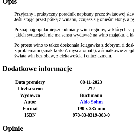
Opis
Przyjazny i praktyczny poradnik napisany przez światowej sła
Jeśli stojąc przed półką z winami, czujesz się onieśmielony, a py
Poznaj najpopularniejsze odmiany win i regiony, w których są
jakich sytuacjach nie ma sensu wydawać na wino majątku, a ki
Po prostu wino to także doskonała ściągawka z dobrymi (i dos
z problemami (smak korka?, mysi aromat?), a śmiałkowie zna
świata win bez obaw, z ciekawością i entuzjazmem.
Dodatkowe informacje
Data premiery
08-11-2023
Liczba stron
272
Wydawca
Buchmann
Autor
Aldo Sohm
Format
190 x 235 mm
ISBN
978-83-8319-383-0
Opinie