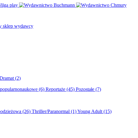
/Dramat
(2)
 popularnonaukowe
(6)
Reportaże
(45)
Pozostałe
(7)
młodzieżowa
(26)
Thriller/Paranormal
(1)
Young Adult
(15)