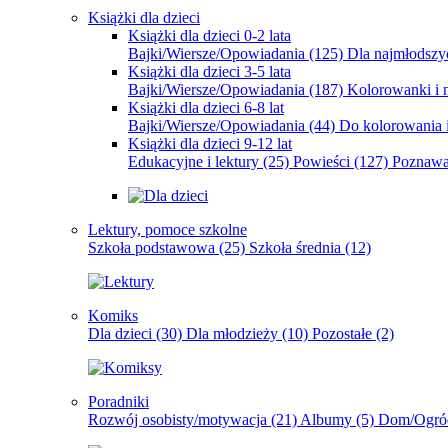
Książki dla dzieci
Książki dla dzieci 0-2 lata
Bajki/Wiersze/Opowiadania
(125)
Dla najmłodsz
Książki dla dzieci 3-5 lata
Bajki/Wiersze/Opowiadania
(187)
Kolorowanki i 
Książki dla dzieci 6-8 lat
Bajki/Wiersze/Opowiadania
(44)
Do kolorowania i
Książki dla dzieci 9-12 lat
Edukacyjne i lektury
(25)
Powieści
(127)
Poznawa
Lektury, pomoce szkolne
Szkoła podstawowa
(25)
Szkoła średnia
(12)
Komiks
Dla dzieci
(30)
Dla młodzieży
(10)
Pozostałe
(2)
Poradniki
Rozwój osobisty/motywacja
(21)
Albumy
(5)
Dom/Ogró