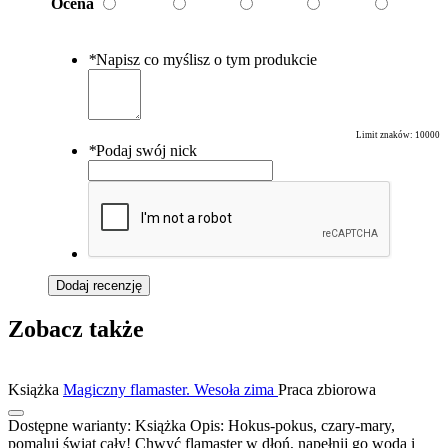
Ocena
*
Napisz co myślisz o tym produkcie
Limit znaków:
10000
*
Podaj swój nick
Dodaj recenzję
Zobacz także
Książka
Magiczny flamaster. Wesoła zima
Praca zbiorowa
Dostępne warianty:
Książka
Opis:
Hokus-pokus, czary-mary,
pomaluj świat cały! Chwyć flamaster w dłoń, napełnij go wodą i