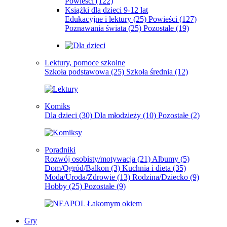
Powieści
(122)
Książki dla dzieci 9-12 lat
Edukacyjne i lektury
(25)
Powieści
(127)
Poznawania świata
(25)
Pozostałe
(19)
Lektury, pomoce szkolne
Szkoła podstawowa
(25)
Szkoła średnia
(12)
Komiks
Dla dzieci
(30)
Dla młodzieży
(10)
Pozostałe
(2)
Poradniki
Rozwój osobisty/motywacja
(21)
Albumy
(5)
Dom/Ogród/Balkon
(3)
Kuchnia i dieta
(35)
Moda/Uroda/Zdrowie
(13)
Rodzina/Dziecko
(9)
Hobby
(25)
Pozostałe
(9)
Gry