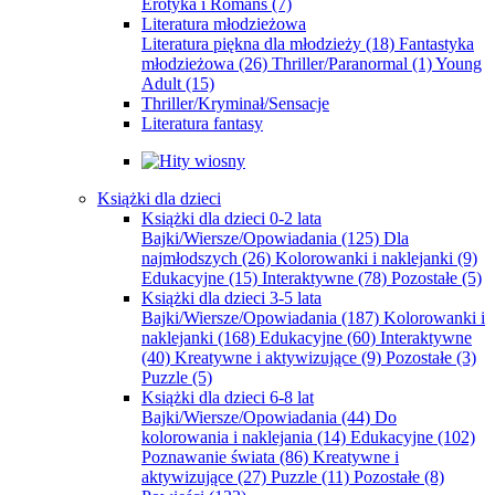
Erotyka i Romans
(7)
Literatura młodzieżowa
Literatura piękna dla młodzieży
(18)
Fantastyka
młodzieżowa
(26)
Thriller/Paranormal
(1)
Young
Adult
(15)
Thriller/Kryminał/Sensacje
Literatura fantasy
Książki dla dzieci
Książki dla dzieci 0-2 lata
Bajki/Wiersze/Opowiadania
(125)
Dla
najmłodszych
(26)
Kolorowanki i naklejanki
(9)
Edukacyjne
(15)
Interaktywne
(78)
Pozostałe
(5)
Książki dla dzieci 3-5 lata
Bajki/Wiersze/Opowiadania
(187)
Kolorowanki i
naklejanki
(168)
Edukacyjne
(60)
Interaktywne
(40)
Kreatywne i aktywizujące
(9)
Pozostałe
(3)
Puzzle
(5)
Książki dla dzieci 6-8 lat
Bajki/Wiersze/Opowiadania
(44)
Do
kolorowania i naklejania
(14)
Edukacyjne
(102)
Poznawanie świata
(86)
Kreatywne i
aktywizujące
(27)
Puzzle
(11)
Pozostałe
(8)