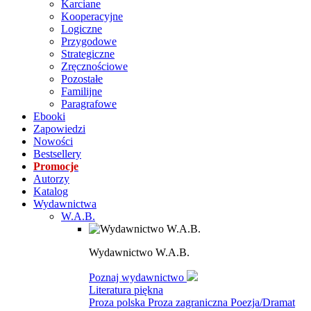
Karciane
Kooperacyjne
Logiczne
Przygodowe
Strategiczne
Zręcznościowe
Pozostałe
Familijne
Paragrafowe
Ebooki
Zapowiedzi
Nowości
Bestsellery
Promocje
Autorzy
Katalog
Wydawnictwa
W.A.B.
Wydawnictwo W.A.B.
Poznaj wydawnictwo
Literatura piękna
Proza polska
Proza zagraniczna
Poezja/Dramat