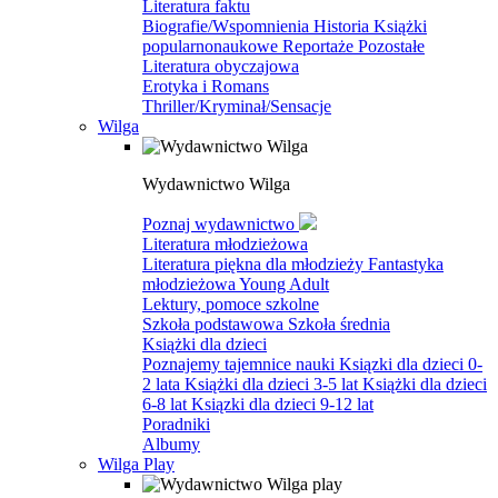
Literatura faktu
Biografie/Wspomnienia
Historia
Książki
popularnonaukowe
Reportaże
Pozostałe
Literatura obyczajowa
Erotyka i Romans
Thriller/Kryminał/Sensacje
Wilga
Wydawnictwo Wilga
Poznaj wydawnictwo
Literatura młodzieżowa
Literatura piękna dla młodzieży
Fantastyka
młodzieżowa
Young Adult
Lektury, pomoce szkolne
Szkoła podstawowa
Szkoła średnia
Książki dla dzieci
Poznajemy tajemnice nauki
Ksiązki dla dzieci 0-
2 lata
Książki dla dzieci 3-5 lat
Książki dla dzieci
6-8 lat
Ksiązki dla dzieci 9-12 lat
Poradniki
Albumy
Wilga Play