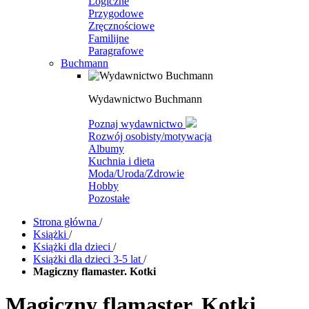
Logiczne
Przygodowe
Zręcznościowe
Familijne
Paragrafowe
Buchmann
Wydawnictwo Buchmann
Poznaj wydawnictwo
Rozwój osobisty/motywacja
Albumy
Kuchnia i dieta
Moda/Uroda/Zdrowie
Hobby
Pozostałe
Strona główna
/
Książki
/
Książki dla dzieci
/
Książki dla dzieci 3-5 lat
/
Magiczny flamaster. Kotki
Magiczny flamaster. Kotki