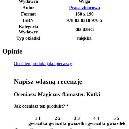
Wydawca
Wilga
Autor
Praca zbiorowa
Format
160 x 190
ISBN
978-83-8318-976-5
Kategoria
dla dzieci
Wydawcy
Typ okładki
miękka
Opinie
Oceń ten produkt jako pierwszy
Napisz własną recenzję
Oceniasz:
Magiczny flamaster. Kotki
Jak oceniasz ten produkt?
*
1
1
2
2
3
3
4
4
5
5
gwiazdka
gwiazdki
gwiazdki
gwiazdki
gwiazdek