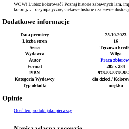
WOW! Lubisz kolorować? Poznaj historie zabawnych lam, imp
koloruj… To sympatyczne, ciekawe historie i zabawne ilustracj
Dodatkowe informacje
Data premiery
25-10-2023
Liczba stron
16
Seria
Tęczowa kred
Wydawca
Wilga
Autor
Praca zbiorow
Format
205 x 284
ISBN
978-83-8318-98
Kategoria Wydawcy
dla dzieci / Kolor
Typ okładki
miękka
Opinie
Oceń ten produkt jako pierwszy
Napisz własną recenzję