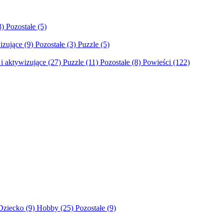
8)
Pozostałe
(5)
izujące
(9)
Pozostałe
(3)
Puzzle
(5)
i aktywizujące
(27)
Puzzle
(11)
Pozostałe
(8)
Powieści
(122)
Dziecko
(9)
Hobby
(25)
Pozostałe
(9)