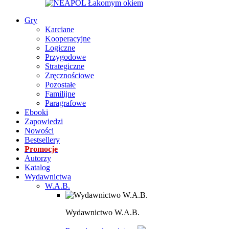
Gry
Karciane
Kooperacyjne
Logiczne
Przygodowe
Strategiczne
Zręcznościowe
Pozostałe
Familijne
Paragrafowe
Ebooki
Zapowiedzi
Nowości
Bestsellery
Promocje
Autorzy
Katalog
Wydawnictwa
W.A.B.
Wydawnictwo W.A.B.