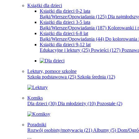
Książki dla dzieci
Książki dla dzieci 0-2 lata
Bajki/Wiersze/Opowiadania
(125)
Dla najmłodsz
Książki dla dzieci 3-5 lata
Bajki/Wiersze/Opowiadania
(187)
Kolorowanki i 
Książki dla dzieci 6-8 lat
Bajki/Wiersze/Opowiadania
(44)
Do kolorowania i
Książki dla dzieci 9-12 lat
Edukacyjne i lektury
(25)
Powieści
(127)
Poznawa
Lektury, pomoce szkolne
Szkoła podstawowa
(25)
Szkoła średnia
(12)
Komiks
Dla dzieci
(30)
Dla młodzieży
(10)
Pozostałe
(2)
Poradniki
Rozwój osobisty/motywacja
(21)
Albumy
(5)
Dom/Ogró