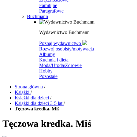
Familijne
Paragrafowe
Buchmann
Wydawnictwo Buchmann
Poznaj wydawnictwo
Rozwój osobisty/motywacja
Albumy
Kuchnia i dieta
Moda/Uroda/Zdrowie
Hobby
Pozostałe
Strona główna
/
Książki
/
Książki dla dzieci
/
Książki dla dzieci 3-5 lat
/
Tęczowa kredka. Miś
Tęczowa kredka. Miś