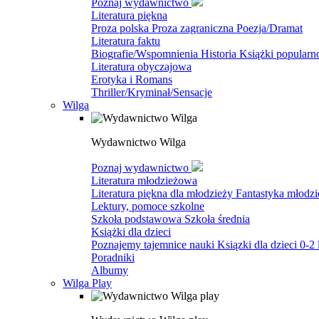
Poznaj wydawnictwo
Literatura piękna
Proza polska
Proza zagraniczna
Poezja/Dramat
Literatura faktu
Biografie/Wspomnienia
Historia
Książki popular
Literatura obyczajowa
Erotyka i Romans
Thriller/Kryminał/Sensacje
Wilga
Wydawnictwo Wilga
Poznaj wydawnictwo
Literatura młodzieżowa
Literatura piękna dla młodzieży
Fantastyka młodz
Lektury, pomoce szkolne
Szkoła podstawowa
Szkoła średnia
Książki dla dzieci
Poznajemy tajemnice nauki
Ksiązki dla dzieci 0-2 
Poradniki
Albumy
Wilga Play