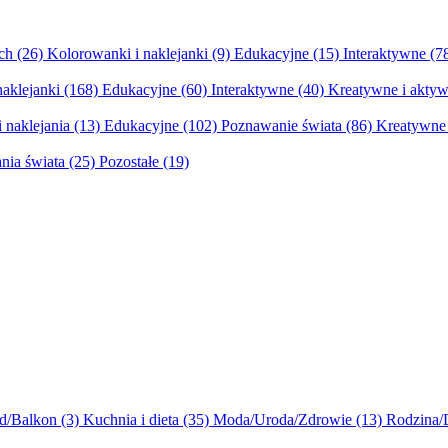
ych
(26)
Kolorowanki i naklejanki
(9)
Edukacyjne
(15)
Interaktywne
(7
naklejanki
(168)
Edukacyjne
(60)
Interaktywne
(40)
Kreatywne i aktyw
 naklejania
(13)
Edukacyjne
(102)
Poznawanie świata
(86)
Kreatywne 
nia świata
(25)
Pozostałe
(19)
d/Balkon
(3)
Kuchnia i dieta
(35)
Moda/Uroda/Zdrowie
(13)
Rodzina/