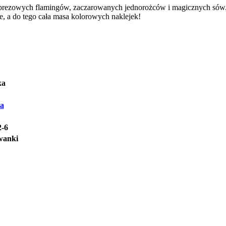
rezowych flamingów, zaczarowanych jednorożców i magicznych sów. U
e, a do tego cała masa kolorowych naklejek!
ka
a
2-6
owanki