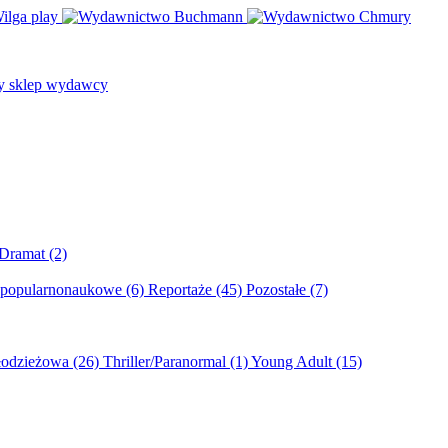
/Dramat
(2)
 popularnonaukowe
(6)
Reportaże
(45)
Pozostałe
(7)
młodzieżowa
(26)
Thriller/Paranormal
(1)
Young Adult
(15)