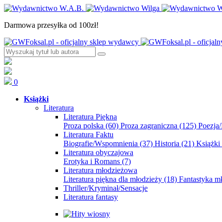
Darmowa przesyłka od 100zł!
0
Książki
Literatura
Literatura Piękna
Proza polska
(60)
Proza zagraniczna
(125)
Poezja
Literatura Faktu
Biografie/Wspomnienia
(37)
Historia
(21)
Książki
Literatura obyczajowa
Erotyka i Romans
(7)
Literatura młodzieżowa
Literatura piękna dla młodzieży
(18)
Fantastyka 
Thriller/Kryminał/Sensacje
Literatura fantasy