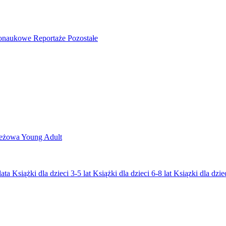
nonaukowe
Reportaże
Pozostałe
ieżowa
Young Adult
lata
Książki dla dzieci 3-5 lat
Książki dla dzieci 6-8 lat
Ksiązki dla dziec