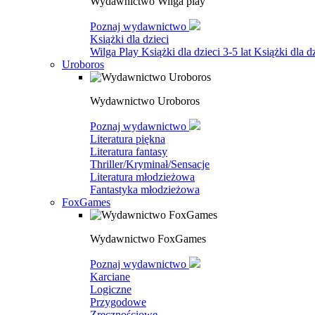
Wydawnictwo Wilga play
Poznaj wydawnictwo
Książki dla dzieci
Wilga Play
Książki dla dzieci 3-5 lat
Książki dla dz
Uroboros
Wydawnictwo Uroboros
Poznaj wydawnictwo
Literatura piękna
Literatura fantasy
Thriller/Kryminał/Sensacje
Literatura młodzieżowa
Fantastyka młodzieżowa
FoxGames
Wydawnictwo FoxGames
Poznaj wydawnictwo
Karciane
Logiczne
Przygodowe
Zręcznościowe