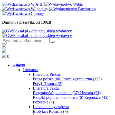
Darmowa przesyłka od 100zł!
0
Książki
Literatura
Literatura Piękna
Proza polska
(60)
Proza zagraniczna
(125)
Poezja/Dramat
(2)
Literatura Faktu
Biografie/Wspomnienia
(37)
Historia
(21)
Książki popularnonaukowe
(6)
Reportaże
(45)
Pozostałe
(7)
Literatura obyczajowa
Erotyka i Romans
(7)