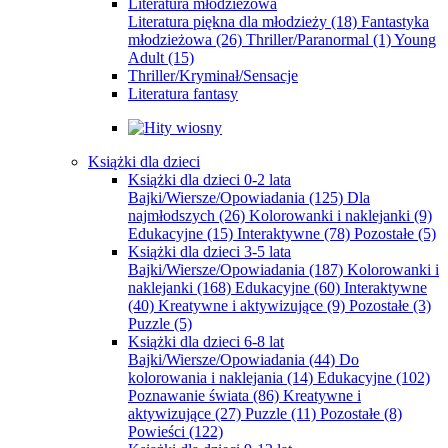
Literatura młodzieżowa
Literatura piękna dla młodzieży
(18)
Fantastyka
młodzieżowa
(26)
Thriller/Paranormal
(1)
Young
Adult
(15)
Thriller/Kryminał/Sensacje
Literatura fantasy
Książki dla dzieci
Książki dla dzieci 0-2 lata
Bajki/Wiersze/Opowiadania
(125)
Dla
najmłodszych
(26)
Kolorowanki i naklejanki
(9)
Edukacyjne
(15)
Interaktywne
(78)
Pozostałe
(5)
Książki dla dzieci 3-5 lata
Bajki/Wiersze/Opowiadania
(187)
Kolorowanki i
naklejanki
(168)
Edukacyjne
(60)
Interaktywne
(40)
Kreatywne i aktywizujące
(9)
Pozostałe
(3)
Puzzle
(5)
Książki dla dzieci 6-8 lat
Bajki/Wiersze/Opowiadania
(44)
Do
kolorowania i naklejania
(14)
Edukacyjne
(102)
Poznawanie świata
(86)
Kreatywne i
aktywizujące
(27)
Puzzle
(11)
Pozostałe
(8)
Powieści
(122)