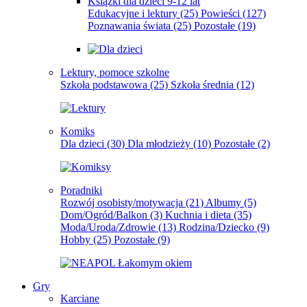
Książki dla dzieci 9-12 lat
Edukacyjne i lektury
(25)
Powieści
(127)
Poznawania świata
(25)
Pozostałe
(19)
Lektury, pomoce szkolne
Szkoła podstawowa
(25)
Szkoła średnia
(12)
Komiks
Dla dzieci
(30)
Dla młodzieży
(10)
Pozostałe
(2)
Poradniki
Rozwój osobisty/motywacja
(21)
Albumy
(5)
Dom/Ogród/Balkon
(3)
Kuchnia i dieta
(35)
Moda/Uroda/Zdrowie
(13)
Rodzina/Dziecko
(9)
Hobby
(25)
Pozostałe
(9)
Gry
Karciane