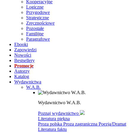
Kooperacyjne
Logiczne
Przygodowe
Strategiczne
Zręcznościowe
Pozostałe
Familijne
Paragrafowe
Ebooki
Zapowiedzi
Nowości
Bestsellery
Promocje
Autorzy
Katalog
Wydawnictwa
W.A.B.
Wydawnictwo W.A.B.
Poznaj wydawnictwo
Literatura piękna
Proza polska
Proza zagraniczna
Poezja/Dramat
Literatura faktu