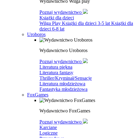
Wydawnictwo Wilga play
Poznaj wydawnictwo
Książki dla dzieci
Wilga Play
Książki dla dzieci 3-5 lat
Książki dla
dzieci 6-8 lat
Uroboros
Wydawnictwo Uroboros
Poznaj wydawnictwo
Literatura piękna
Literatura fantasy
Thriller/Kryminał/Sensacje
Literatura młodzieżowa
Fantastyka młodzieżowa
FoxGames
Wydawnictwo FoxGames
Poznaj wydawnictwo
Karciane
Logiczne