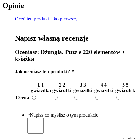
Opinie
Oceń ten produkt jako pierwszy
Napisz własną recenzję
Oceniasz:
Dżungla. Puzzle 220 elementów +
książka
Jak oceniasz ten produkt?
*
1
1
2
2
3
3
4
4
5
5
gwiazdka
gwiazdki
gwiazdki
gwiazdki
gwiazdek
Ocena
*
Napisz co myślisz o tym produkcie
Limit znaków: