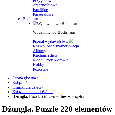
Przygodowe
Zręcznościowe
Familijne
Paragrafowe
Buchmann
Wydawnictwo Buchmann
Poznaj wydawnictwo
Rozwój osobisty/motywacja
Albumy
Kuchnia i dieta
Moda/Uroda/Zdrowie
Hobby
Pozostałe
Strona główna
/
Książki
/
Książki dla dzieci
/
Książki dla dzieci 6-8 lat
/
Dżungla. Puzzle 220 elementów + książka
Dżungla. Puzzle 220 elementów