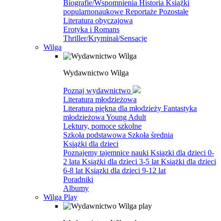
Biografie/Wspomnienia
Historia
Książki
popularnonaukowe
Reportaże
Pozostałe
Literatura obyczajowa
Erotyka i Romans
Thriller/Kryminał/Sensacje
Wilga
Wydawnictwo Wilga
Poznaj wydawnictwo
Literatura młodzieżowa
Literatura piękna dla młodzieży
Fantastyka
młodzieżowa
Young Adult
Lektury, pomoce szkolne
Szkoła podstawowa
Szkoła średnia
Książki dla dzieci
Poznajemy tajemnice nauki
Ksiązki dla dzieci 0-
2 lata
Książki dla dzieci 3-5 lat
Książki dla dzieci
6-8 lat
Ksiązki dla dzieci 9-12 lat
Poradniki
Albumy
Wilga Play