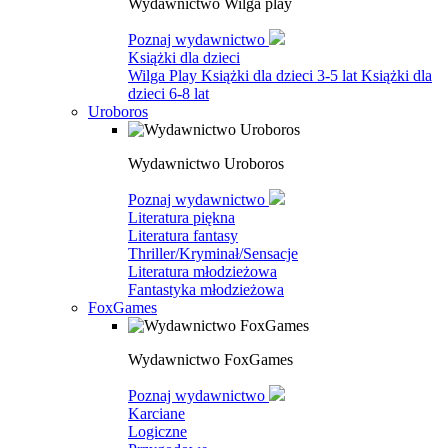
Wydawnictwo Wilga play
Poznaj wydawnictwo
Książki dla dzieci
Wilga Play
Książki dla dzieci 3-5 lat
Książki dla
dzieci 6-8 lat
Uroboros
Wydawnictwo Uroboros
Poznaj wydawnictwo
Literatura piękna
Literatura fantasy
Thriller/Kryminał/Sensacje
Literatura młodzieżowa
Fantastyka młodzieżowa
FoxGames
Wydawnictwo FoxGames
Poznaj wydawnictwo
Karciane
Logiczne