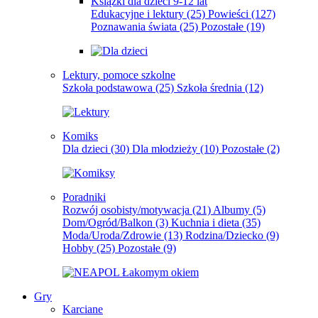
Książki dla dzieci 9-12 lat
Edukacyjne i lektury
(25)
Powieści
(127)
Poznawania świata
(25)
Pozostałe
(19)
Lektury, pomoce szkolne
Szkoła podstawowa
(25)
Szkoła średnia
(12)
Komiks
Dla dzieci
(30)
Dla młodzieży
(10)
Pozostałe
(2)
Poradniki
Rozwój osobisty/motywacja
(21)
Albumy
(5)
Dom/Ogród/Balkon
(3)
Kuchnia i dieta
(35)
Moda/Uroda/Zdrowie
(13)
Rodzina/Dziecko
(9)
Hobby
(25)
Pozostałe
(9)
Gry
Karciane