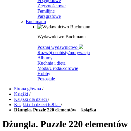
Przygodowe
Zręcznościowe
Familijne
Paragrafowe
Buchmann
Wydawnictwo Buchmann
Poznaj wydawnictwo
Rozwój osobisty/motywacja
Albumy
Kuchnia i dieta
Moda/Uroda/Zdrowie
Hobby
Pozostałe
Strona główna
/
Książki
/
Książki dla dzieci
/
Książki dla dzieci 6-8 lat
/
Dżungla. Puzzle 220 elementów + książka
Dżungla. Puzzle 220 elementów