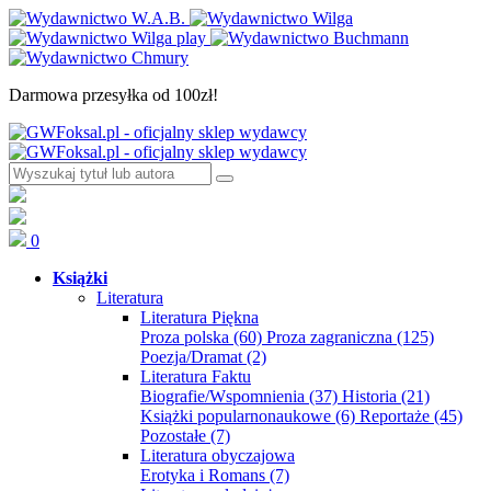
Darmowa przesyłka od 100zł!
0
Książki
Literatura
Literatura Piękna
Proza polska
(60)
Proza zagraniczna
(125)
Poezja/Dramat
(2)
Literatura Faktu
Biografie/Wspomnienia
(37)
Historia
(21)
Książki popularnonaukowe
(6)
Reportaże
(45)
Pozostałe
(7)
Literatura obyczajowa
Erotyka i Romans
(7)