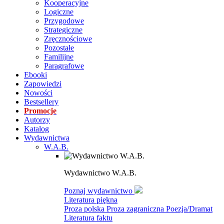
Kooperacyjne
Logiczne
Przygodowe
Strategiczne
Zręcznościowe
Pozostałe
Familijne
Paragrafowe
Ebooki
Zapowiedzi
Nowości
Bestsellery
Promocje
Autorzy
Katalog
Wydawnictwa
W.A.B.
Wydawnictwo W.A.B.
Poznaj wydawnictwo
Literatura piękna
Proza polska
Proza zagraniczna
Poezja/Dramat
Literatura faktu