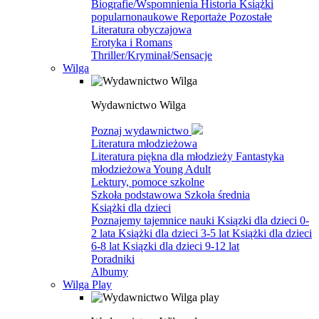
Biografie/Wspomnienia
Historia
Książki
popularnonaukowe
Reportaże
Pozostałe
Literatura obyczajowa
Erotyka i Romans
Thriller/Kryminał/Sensacje
Wilga
Wydawnictwo Wilga
Poznaj wydawnictwo
Literatura młodzieżowa
Literatura piękna dla młodzieży
Fantastyka
młodzieżowa
Young Adult
Lektury, pomoce szkolne
Szkoła podstawowa
Szkoła średnia
Książki dla dzieci
Poznajemy tajemnice nauki
Ksiązki dla dzieci 0-
2 lata
Książki dla dzieci 3-5 lat
Książki dla dzieci
6-8 lat
Ksiązki dla dzieci 9-12 lat
Poradniki
Albumy
Wilga Play