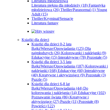
Literatura młodzieżowa
Literatura piękna dla młodzieży
(18)
Fantastyka
młodzieżowa
(26)
Thriller/Paranormal
(1)
Young
Adult
(15)
Thriller/Kryminał/Sensacje
Literatura fantasy
Książki dla dzieci
Książki dla dzieci 0-2 lata
Bajki/Wiersze/Opowiadania
(125)
Dla
najmłodszych
(26)
Kolorowanki i naklejanki
(9)
Edukacyjne
(15)
Interaktywne
(78)
Pozostałe
(5)
Książki dla dzieci 3-5 lata
Bajki/Wiersze/Opowiadania
(187)
Kolorowanki i
naklejanki
(168)
Edukacyjne
(60)
Interaktywne
(40)
Kreatywne i aktywizujące
(9)
Pozostałe
(3)
Puzzle
(5)
Książki dla dzieci 6-8 lat
Bajki/Wiersze/Opowiadania
(44)
Do
kolorowania i naklejania
(14)
Edukacyjne
(102)
Poznawanie świata
(86)
Kreatywne i
aktywizujące
(27)
Puzzle
(11)
Pozostałe
(8)
Powieści
(122)