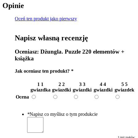
Opinie
Oceń ten produkt jako pierwszy
Napisz własną recenzję
Oceniasz:
Dżungla. Puzzle 220 elementów +
książka
Jak oceniasz ten produkt?
*
1
1
2
2
3
3
4
4
5
5
gwiazdka
gwiazdki
gwiazdki
gwiazdki
gwiazdek
Ocena
*
Napisz co myślisz o tym produkcie
Limit znaków: