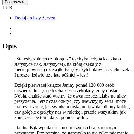
Do koszyka
LUB
Dodaj do listy życzeń
Opis
„Statystycznie rzecz biorąc 2” to chyba jedyna książka o
statystyce (tak, statystyce!), na którą czekały z
niecierpliwością dziesiątki tysięcy czytelników i czytelniczek.
I proszę, ledwie trzy lata później – jest!
Dzięki pierwszej książce Janiny ponad 120 000 osób
dowiedziało się, ile trzeba zjeść czekolady, żeby dostać
Nobla, a także skąd wiemy, że owca rozpoznałaby na ulicy
prezydenta. Teraz czas odkryć, czy telewizyjny serial może
uratować życie, jak świnka morska uratowała miliony kobiet,
czy gołębie ograłyby nas w ruletkę i przede wszystkim: jak
zmierzyć siłę tornada za pomocą gofra.
„Janina Bąk wpada do nauki niczym zebra, z mocnym
przytupem. Przypomina, że statystyka to nie tylko mieszanie