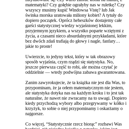
matematyki? Czy gołębie ograłyby nas w ruletkę? Czy
wszyscy musimy kupić Windowsa Vistę? lub Jak
świnka morska uratowała miliony kobiet? A tytuły do
dopiero początek. Oprócz heheszków dostajemy całe
garści statystycznej wiedzy wyjaśnionej lekkim,
przyjemnym językiem, a wszystko poparte wziętymi z
życia, a czasami nieco absurdalnymi przykładami, które
bez dwóch zdań trafiają do głowy i nagle, fanfary…
jakie to proste!
Uwierzcie, to jedyny tekst, który w tak obrazowy
sposób wyjaśnia, czym rządzi się statystyka. No,
jeszcze pierwsza część to robi, ale można czytać je
oddzielnie — wtedy podwójna zabawa gwarantowana.
Zanim zawyrokujecie, że ta książka nie jest dla Was, to
przypominam, że ja orłem matematycznym nie jestem,
ale statystyka dotyka nas na każdym kroku i to jest tak
naturalne, że nawet nie zwracamy na to uwagi. Dopiero
kiedy przychodzą wybory albo przegrywamy w kółko i
krzyżyk, to sobie o niej przypominamy i oskarżamy o
najgorsze.
Co więcej, “Statystycznie rzecz biorąc” rozbawi Was