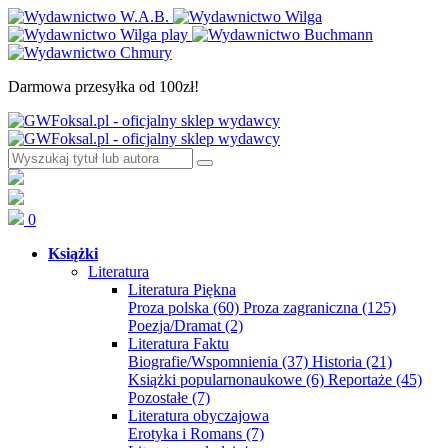
Darmowa przesyłka od 100zł!
0
Książki
Literatura
Literatura Piękna
Proza polska
(60)
Proza zagraniczna
(125)
Poezja/Dramat
(2)
Literatura Faktu
Biografie/Wspomnienia
(37)
Historia
(21)
Książki popularnonaukowe
(6)
Reportaże
(45)
Pozostałe
(7)
Literatura obyczajowa
Erotyka i Romans
(7)