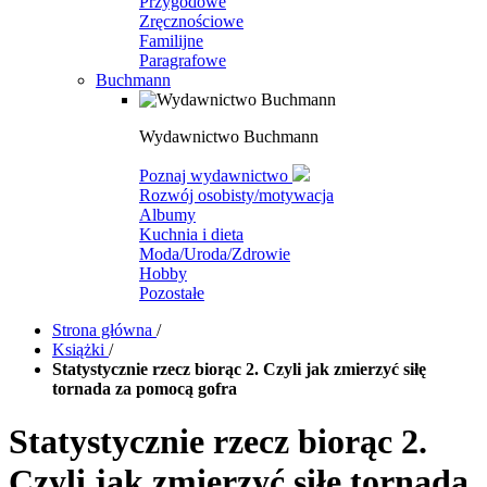
Przygodowe
Zręcznościowe
Familijne
Paragrafowe
Buchmann
Wydawnictwo Buchmann
Poznaj wydawnictwo
Rozwój osobisty/motywacja
Albumy
Kuchnia i dieta
Moda/Uroda/Zdrowie
Hobby
Pozostałe
Strona główna
/
Książki
/
Statystycznie rzecz biorąc 2. Czyli jak zmierzyć siłę
tornada za pomocą gofra
Statystycznie rzecz biorąc 2.
Czyli jak zmierzyć siłę tornada