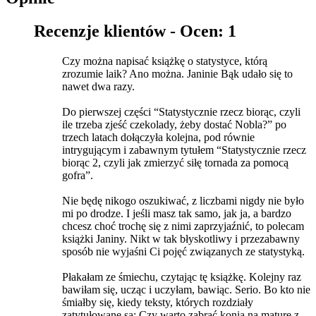
Recenzje klientów -
Ocen: 1
Czy można napisać książkę o statystyce, którą
zrozumie laik? Ano można. Janinie Bąk udało się to
nawet dwa razy.
Do pierwszej części “Statystycznie rzecz biorąc, czyli
ile trzeba zjeść czekolady, żeby dostać Nobla?” po
trzech latach dołączyła kolejna, pod równie
intrygującym i zabawnym tytułem “Statystycznie rzecz
biorąc 2, czyli jak zmierzyć siłę tornada za pomocą
gofra”.
Nie będę nikogo oszukiwać, z liczbami nigdy nie było
mi po drodze. I jeśli masz tak samo, jak ja, a bardzo
chcesz choć trochę się z nimi zaprzyjaźnić, to polecam
książki Janiny. Nikt w tak błyskotliwy i przezabawny
sposób nie wyjaśni Ci pojęć związanych ze statystyką.
Płakałam ze śmiechu, czytając tę książkę. Kolejny raz
bawiłam się, ucząc i uczyłam, bawiąc. Serio. Bo kto nie
śmiałby się, kiedy teksty, których rozdziały
zatytułowane są: Czy warto zabrać konia na maturę z