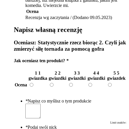
bardziej, niż niejedna książka z gatunku, jakim jest
komedia. Uwierzcie mi.
Ocena
Recenzja wg zaczytania / (Dodano 09.05.2023)
Napisz własną recenzję
Oceniasz:
Statystycznie rzecz biorąc 2. Czyli jak
zmierzyć siłę tornada za pomocą gofra
Jak oceniasz ten produkt?
*
1
1
2
2
3
3
4
4
5
5
gwiazdka
gwiazdki
gwiazdki
gwiazdki
gwiazdek
Ocena
*
Napisz co myślisz o tym produkcie
Limit znaków:
*
Podaj swój nick