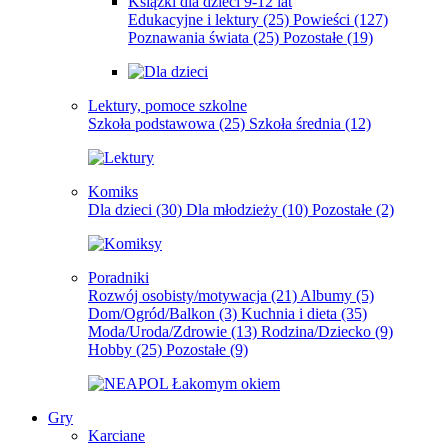
Książki dla dzieci 9-12 lat
Edukacyjne i lektury
(25)
Powieści
(127)
Poznawania świata
(25)
Pozostałe
(19)
Lektury, pomoce szkolne
Szkoła podstawowa
(25)
Szkoła średnia
(12)
Komiks
Dla dzieci
(30)
Dla młodzieży
(10)
Pozostałe
(2)
Poradniki
Rozwój osobisty/motywacja
(21)
Albumy
(5)
Dom/Ogród/Balkon
(3)
Kuchnia i dieta
(35)
Moda/Uroda/Zdrowie
(13)
Rodzina/Dziecko
(9)
Hobby
(25)
Pozostałe
(9)
Gry
Karciane