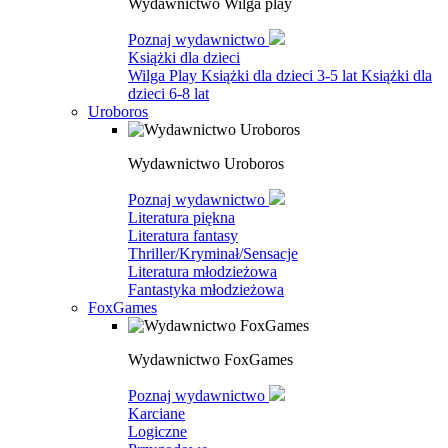
Wydawnictwo Wilga play
Poznaj wydawnictwo
Książki dla dzieci
Wilga Play
Książki dla dzieci 3-5 lat
Książki dla
dzieci 6-8 lat
Uroboros
Wydawnictwo Uroboros
Poznaj wydawnictwo
Literatura piękna
Literatura fantasy
Thriller/Kryminał/Sensacje
Literatura młodzieżowa
Fantastyka młodzieżowa
FoxGames
Wydawnictwo FoxGames
Poznaj wydawnictwo
Karciane
Logiczne