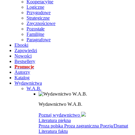
Kooperacyjne
Logiczne
Przygodowe
Strategiczne
Zręcznościowe
Pozostałe
Familijne
Paragrafowe
Ebooki
Zapowiedzi
Nowości
Bestsellery
Promocje
Autorzy
Katalog
Wydawnictwa
W.A.B.
Wydawnictwo W.A.B.
Poznaj wydawnictwo
Literatura piękna
Proza polska
Proza zagraniczna
Poezja/Dramat
Literatura faktu