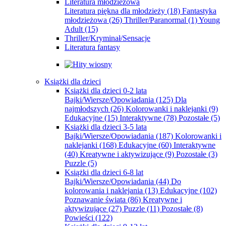
Literatura młodzieżowa
Literatura piękna dla młodzieży
(18)
Fantastyka
młodzieżowa
(26)
Thriller/Paranormal
(1)
Young
Adult
(15)
Thriller/Kryminał/Sensacje
Literatura fantasy
Książki dla dzieci
Książki dla dzieci 0-2 lata
Bajki/Wiersze/Opowiadania
(125)
Dla
najmłodszych
(26)
Kolorowanki i naklejanki
(9)
Edukacyjne
(15)
Interaktywne
(78)
Pozostałe
(5)
Książki dla dzieci 3-5 lata
Bajki/Wiersze/Opowiadania
(187)
Kolorowanki i
naklejanki
(168)
Edukacyjne
(60)
Interaktywne
(40)
Kreatywne i aktywizujące
(9)
Pozostałe
(3)
Puzzle
(5)
Książki dla dzieci 6-8 lat
Bajki/Wiersze/Opowiadania
(44)
Do
kolorowania i naklejania
(13)
Edukacyjne
(102)
Poznawanie świata
(86)
Kreatywne i
aktywizujące
(27)
Puzzle
(11)
Pozostałe
(8)
Powieści
(122)