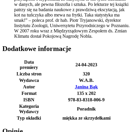
w danych, ale pewna filozofia i sztuka. Po lekturze tej książki
patrzy się na badania naukowe z prawdziwą ekscytacją, jak
kot na tuńczyka albo mewa na frytki. Taka statystyka ma
smak!” – poleca prof. dr hab. Piotr Tryjanowski, dyrektor
Instytutu Zoologii, Uniwersytetu Przyrodniczego w Poznaniu.
W 2007 roku wraz z Międzyrządowym Zespołem ds. Zmian
Klimatu dostał Pokojową Nagrodę Nobla.
Dodatkowe informacje
Data
24-04-2023
premiery
Liczba stron
320
Wydawca
W.A.B.
Autor
Janina Bąk
Format
135 x 202
ISBN
978-83-8318-006-9
Kategoria
Poradnik
Wydawcy
Typ okładki
miękka ze skrzydełkami
Opinie