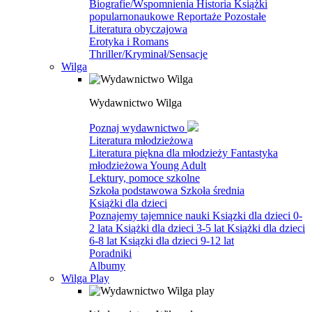
Biografie/Wspomnienia
Historia
Książki
popularnonaukowe
Reportaże
Pozostałe
Literatura obyczajowa
Erotyka i Romans
Thriller/Kryminał/Sensacje
Wilga
Wydawnictwo Wilga
Poznaj wydawnictwo
Literatura młodzieżowa
Literatura piękna dla młodzieży
Fantastyka
młodzieżowa
Young Adult
Lektury, pomoce szkolne
Szkoła podstawowa
Szkoła średnia
Książki dla dzieci
Poznajemy tajemnice nauki
Ksiązki dla dzieci 0-
2 lata
Książki dla dzieci 3-5 lat
Książki dla dzieci
6-8 lat
Ksiązki dla dzieci 9-12 lat
Poradniki
Albumy
Wilga Play