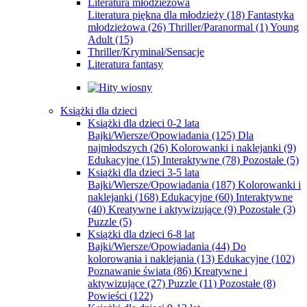
Literatura młodzieżowa
Literatura piękna dla młodzieży
(18)
Fantastyka
młodzieżowa
(26)
Thriller/Paranormal
(1)
Young
Adult
(15)
Thriller/Kryminał/Sensacje
Literatura fantasy
Książki dla dzieci
Książki dla dzieci 0-2 lata
Bajki/Wiersze/Opowiadania
(125)
Dla
najmłodszych
(26)
Kolorowanki i naklejanki
(9)
Edukacyjne
(15)
Interaktywne
(78)
Pozostałe
(5)
Książki dla dzieci 3-5 lata
Bajki/Wiersze/Opowiadania
(187)
Kolorowanki i
naklejanki
(168)
Edukacyjne
(60)
Interaktywne
(40)
Kreatywne i aktywizujące
(9)
Pozostałe
(3)
Puzzle
(5)
Książki dla dzieci 6-8 lat
Bajki/Wiersze/Opowiadania
(44)
Do
kolorowania i naklejania
(13)
Edukacyjne
(102)
Poznawanie świata
(86)
Kreatywne i
aktywizujące
(27)
Puzzle
(11)
Pozostałe
(8)
Powieści
(122)