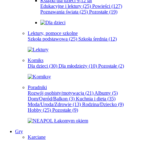
Książki dla dzieci 9-12 lat
Edukacyjne i lektury
(25)
Powieści
(127)
Poznawania świata
(25)
Pozostałe
(19)
Lektury, pomoce szkolne
Szkoła podstawowa
(25)
Szkoła średnia
(12)
Komiks
Dla dzieci
(30)
Dla młodzieży
(10)
Pozostałe
(2)
Poradniki
Rozwój osobisty/motywacja
(21)
Albumy
(5)
Dom/Ogród/Balkon
(3)
Kuchnia i dieta
(35)
Moda/Uroda/Zdrowie
(13)
Rodzina/Dziecko
(9)
Hobby
(25)
Pozostałe
(9)
Gry
Karciane