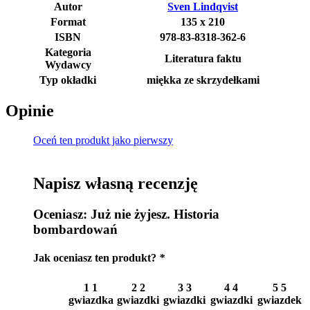
Autor
Sven Lindqvist
Format
135 x 210
ISBN
978-83-8318-362-6
Kategoria
Literatura faktu
Wydawcy
Typ okładki
miękka ze skrzydełkami
Opinie
Oceń ten produkt jako pierwszy
Napisz własną recenzję
Oceniasz:
Już nie żyjesz. Historia
bombardowań
Jak oceniasz ten produkt?
*
1
1
2
2
3
3
4
4
5
5
gwiazdka
gwiazdki
gwiazdki
gwiazdki
gwiazdek