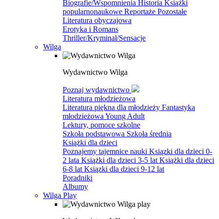
Biografie/Wspomnienia
Historia
Książki
popularnonaukowe
Reportaże
Pozostałe
Literatura obyczajowa
Erotyka i Romans
Thriller/Kryminał/Sensacje
Wilga
Wydawnictwo Wilga
Poznaj wydawnictwo
Literatura młodzieżowa
Literatura piękna dla młodzieży
Fantastyka
młodzieżowa
Young Adult
Lektury, pomoce szkolne
Szkoła podstawowa
Szkoła średnia
Książki dla dzieci
Poznajemy tajemnice nauki
Ksiązki dla dzieci 0-
2 lata
Książki dla dzieci 3-5 lat
Książki dla dzieci
6-8 lat
Ksiązki dla dzieci 9-12 lat
Poradniki
Albumy
Wilga Play