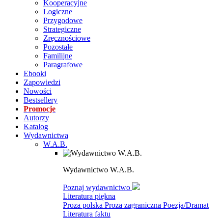
Kooperacyjne
Logiczne
Przygodowe
Strategiczne
Zręcznościowe
Pozostałe
Familijne
Paragrafowe
Ebooki
Zapowiedzi
Nowości
Bestsellery
Promocje
Autorzy
Katalog
Wydawnictwa
W.A.B.
Wydawnictwo W.A.B.
Poznaj wydawnictwo
Literatura piękna
Proza polska
Proza zagraniczna
Poezja/Dramat
Literatura faktu