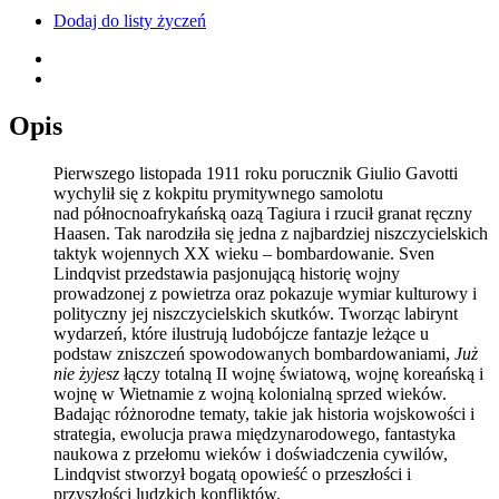
Dodaj do listy życzeń
Opis
Pierwszego listopada 1911 roku porucznik Giulio Gavotti
wychylił się z kokpitu prymitywnego samolotu
nad północnoafrykańską oazą Tagiura i rzucił granat ręczny
Haasen. Tak narodziła się jedna z najbardziej niszczycielskich
taktyk wojennych XX wieku – bombardowanie. Sven
Lindqvist przedstawia pasjonującą historię wojny
prowadzonej z powietrza oraz pokazuje wymiar kulturowy i
polityczny jej niszczycielskich skutków. Tworząc labirynt
wydarzeń, które ilustrują ludobójcze fantazje leżące u
podstaw zniszczeń spowodowanych bombardowaniami,
Już
nie żyjesz
łączy totalną II wojnę światową, wojnę koreańską i
wojnę w Wietnamie z wojną kolonialną sprzed wieków.
Badając różnorodne tematy, takie jak historia wojskowości i
strategia, ewolucja prawa międzynarodowego, fantastyka
naukowa z przełomu wieków i doświadczenia cywilów,
Lindqvist stworzył bogatą opowieść o przeszłości i
przyszłości ludzkich konfliktów.