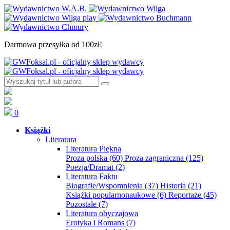
Darmowa przesyłka od 100zł!
0
Książki
Literatura
Literatura Piękna
Proza polska
(60)
Proza zagraniczna
(125)
Poezja/Dramat
(2)
Literatura Faktu
Biografie/Wspomnienia
(37)
Historia
(21)
Książki popularnonaukowe
(6)
Reportaże
(45)
Pozostałe
(7)
Literatura obyczajowa
Erotyka i Romans
(7)