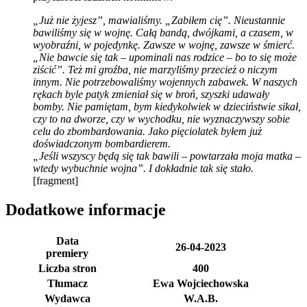
„Już nie żyjesz”, mawialiśmy. „Zabiłem cię”. Nieustannie
bawiliśmy się w wojnę. Całą bandą, dwójkami, a czasem, w
wyobraźni, w pojedynkę. Zawsze w wojnę, zawsze w śmierć.
„Nie bawcie się tak – upominali nas rodzice – bo to się może
ziścić”. Też mi groźba, nie marzyliśmy przecież o niczym
innym. Nie potrzebowaliśmy wojennych zabawek. W naszych
rękach byle patyk zmieniał się w broń, szyszki udawały
bomby. Nie pamiętam, bym kiedykolwiek w dzieciństwie sikał,
czy to na dworze, czy w wychodku, nie wyznaczywszy sobie
celu do zbombardowania. Jako pięciolatek byłem już
doświadczonym bombardierem.
„Jeśli wszyscy będą się tak bawili – powtarzała moja matka –
wtedy wybuchnie wojna”. I dokładnie tak się stało.
[fragment]
Dodatkowe informacje
Data
26-04-2023
premiery
Liczba stron
400
Tłumacz
Ewa Wojciechowska
Wydawca
W.A.B.