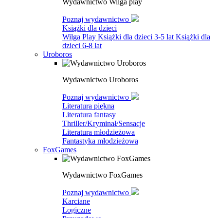
Wydawnictwo Wilga play
Poznaj wydawnictwo
Książki dla dzieci
Wilga Play
Książki dla dzieci 3-5 lat
Książki dla
dzieci 6-8 lat
Uroboros
Wydawnictwo Uroboros
Poznaj wydawnictwo
Literatura piękna
Literatura fantasy
Thriller/Kryminał/Sensacje
Literatura młodzieżowa
Fantastyka młodzieżowa
FoxGames
Wydawnictwo FoxGames
Poznaj wydawnictwo
Karciane
Logiczne