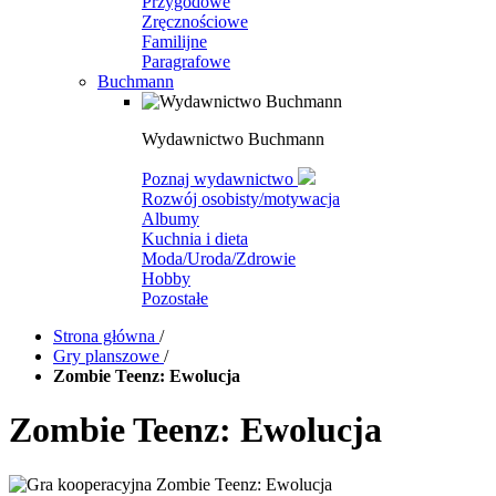
Przygodowe
Zręcznościowe
Familijne
Paragrafowe
Buchmann
Wydawnictwo Buchmann
Poznaj wydawnictwo
Rozwój osobisty/motywacja
Albumy
Kuchnia i dieta
Moda/Uroda/Zdrowie
Hobby
Pozostałe
Strona główna
/
Gry planszowe
/
Zombie Teenz: Ewolucja
Zombie Teenz: Ewolucja