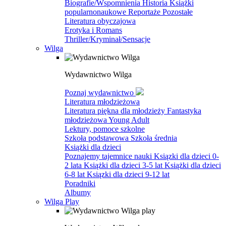
Biografie/Wspomnienia
Historia
Książki
popularnonaukowe
Reportaże
Pozostałe
Literatura obyczajowa
Erotyka i Romans
Thriller/Kryminał/Sensacje
Wilga
Wydawnictwo Wilga
Poznaj wydawnictwo
Literatura młodzieżowa
Literatura piękna dla młodzieży
Fantastyka
młodzieżowa
Young Adult
Lektury, pomoce szkolne
Szkoła podstawowa
Szkoła średnia
Książki dla dzieci
Poznajemy tajemnice nauki
Ksiązki dla dzieci 0-
2 lata
Książki dla dzieci 3-5 lat
Książki dla dzieci
6-8 lat
Ksiązki dla dzieci 9-12 lat
Poradniki
Albumy
Wilga Play