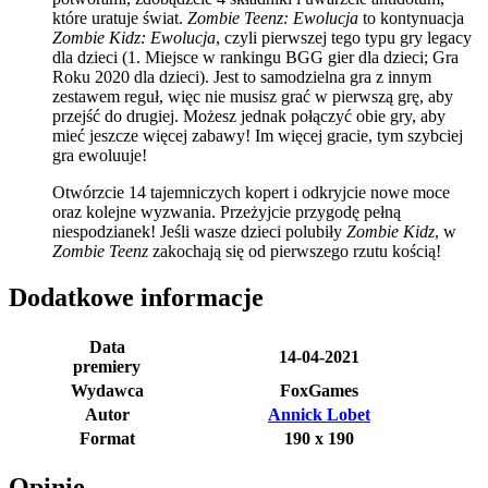
które uratuje świat.
Zombie Teenz: Ewolucja
to kontynuacja
Zombie Kidz: Ewolucja
, czyli pierwszej tego typu gry legacy
dla dzieci (1. Miejsce w rankingu BGG gier dla dzieci; Gra
Roku 2020 dla dzieci). Jest to samodzielna gra z innym
zestawem reguł, więc nie musisz grać w pierwszą grę, aby
przejść do drugiej. Możesz jednak połączyć obie gry, aby
mieć jeszcze więcej zabawy! Im więcej gracie, tym szybciej
gra ewoluuje!
Otwórzcie 14 tajemniczych kopert i odkryjcie nowe moce
oraz kolejne wyzwania. Przeżyjcie przygodę pełną
niespodzianek! Jeśli wasze dzieci polubiły
Zombie Kidz
, w
Zombie Teenz
zakochają się od pierwszego rzutu kością!
Dodatkowe informacje
Data
14-04-2021
premiery
Wydawca
FoxGames
Autor
Annick Lobet
Format
190 x 190
Opinie