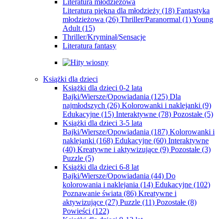
Literatura młodzieżowa
Literatura piękna dla młodzieży
(18)
Fantastyka
młodzieżowa
(26)
Thriller/Paranormal
(1)
Young
Adult
(15)
Thriller/Kryminał/Sensacje
Literatura fantasy
Książki dla dzieci
Książki dla dzieci 0-2 lata
Bajki/Wiersze/Opowiadania
(125)
Dla
najmłodszych
(26)
Kolorowanki i naklejanki
(9)
Edukacyjne
(15)
Interaktywne
(78)
Pozostałe
(5)
Książki dla dzieci 3-5 lata
Bajki/Wiersze/Opowiadania
(187)
Kolorowanki i
naklejanki
(168)
Edukacyjne
(60)
Interaktywne
(40)
Kreatywne i aktywizujące
(9)
Pozostałe
(3)
Puzzle
(5)
Książki dla dzieci 6-8 lat
Bajki/Wiersze/Opowiadania
(44)
Do
kolorowania i naklejania
(14)
Edukacyjne
(102)
Poznawanie świata
(86)
Kreatywne i
aktywizujące
(27)
Puzzle
(11)
Pozostałe
(8)
Powieści
(122)