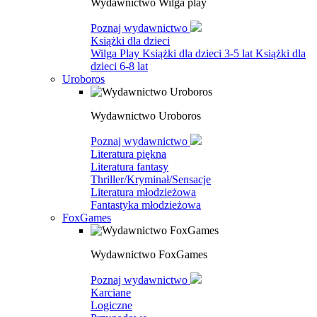
Wydawnictwo Wilga play
Poznaj wydawnictwo
Książki dla dzieci
Wilga Play
Książki dla dzieci 3-5 lat
Książki dla
dzieci 6-8 lat
Uroboros
Wydawnictwo Uroboros
Poznaj wydawnictwo
Literatura piękna
Literatura fantasy
Thriller/Kryminał/Sensacje
Literatura młodzieżowa
Fantastyka młodzieżowa
FoxGames
Wydawnictwo FoxGames
Poznaj wydawnictwo
Karciane
Logiczne