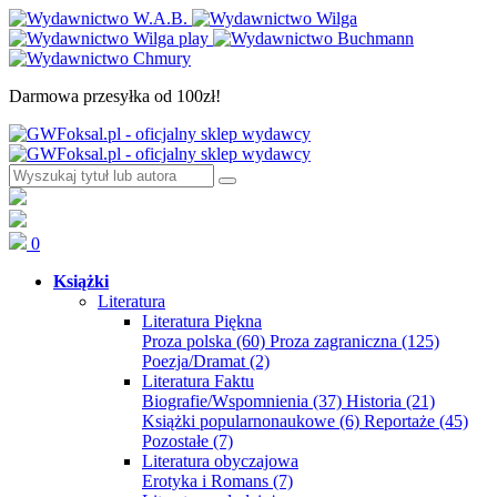
Darmowa przesyłka od 100zł!
0
Książki
Literatura
Literatura Piękna
Proza polska
(60)
Proza zagraniczna
(125)
Poezja/Dramat
(2)
Literatura Faktu
Biografie/Wspomnienia
(37)
Historia
(21)
Książki popularnonaukowe
(6)
Reportaże
(45)
Pozostałe
(7)
Literatura obyczajowa
Erotyka i Romans
(7)