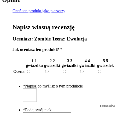
Oceń ten produkt jako pierwszy
Napisz własną recenzję
Oceniasz:
Zombie Teenz: Ewolucja
Jak oceniasz ten produkt?
*
1
1
2
2
3
3
4
4
5
5
gwiazdka
gwiazdki
gwiazdki
gwiazdki
gwiazdek
Ocena
*
Napisz co myślisz o tym produkcie
Limit znaków:
*
Podaj swój nick