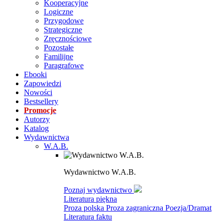
Kooperacyjne
Logiczne
Przygodowe
Strategiczne
Zręcznościowe
Pozostałe
Familijne
Paragrafowe
Ebooki
Zapowiedzi
Nowości
Bestsellery
Promocje
Autorzy
Katalog
Wydawnictwa
W.A.B.
Wydawnictwo W.A.B.
Poznaj wydawnictwo
Literatura piękna
Proza polska
Proza zagraniczna
Poezja/Dramat
Literatura faktu