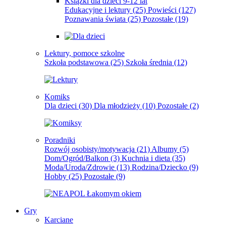
Książki dla dzieci 9-12 lat
Edukacyjne i lektury
(25)
Powieści
(127)
Poznawania świata
(25)
Pozostałe
(19)
Lektury, pomoce szkolne
Szkoła podstawowa
(25)
Szkoła średnia
(12)
Komiks
Dla dzieci
(30)
Dla młodzieży
(10)
Pozostałe
(2)
Poradniki
Rozwój osobisty/motywacja
(21)
Albumy
(5)
Dom/Ogród/Balkon
(3)
Kuchnia i dieta
(35)
Moda/Uroda/Zdrowie
(13)
Rodzina/Dziecko
(9)
Hobby
(25)
Pozostałe
(9)
Gry
Karciane