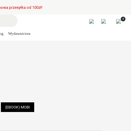
owa przesyłka od 100zł!
0
og
Wydawnictwa
(EBOOK) MOBI