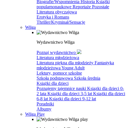
Biografie/Wspomnienia
Historia
Książki
popularnonaukowe
Reportaże
Pozostałe
Literatura obyczajowa
Erotyka i Romans
Thriller/Kryminał/Sensacje
Wilga
Wydawnictwo Wilga
Poznaj wydawnictwo
Literatura młodzieżowa
Literatura piękna dla młodzieży
Fantastyka
młodzieżowa
Young Adult
Lektury, pomoce szkolne
Szkoła podstawowa
Szkoła średnia
Książki dla dzieci
Poznajemy tajemnice nauki
Ksiązki dla dzieci 0-
2 lata
Książki dla dzieci 3-5 lat
Książki dla dzieci
6-8 lat
Ksiązki dla dzieci 9-12 lat
Poradniki
Albumy
Wilga Play