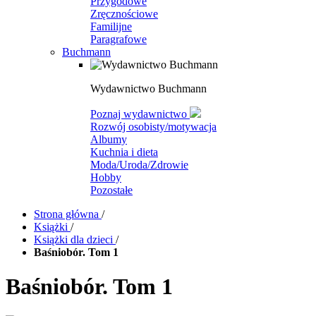
Przygodowe
Zręcznościowe
Familijne
Paragrafowe
Buchmann
Wydawnictwo Buchmann
Poznaj wydawnictwo
Rozwój osobisty/motywacja
Albumy
Kuchnia i dieta
Moda/Uroda/Zdrowie
Hobby
Pozostałe
Strona główna
/
Książki
/
Książki dla dzieci
/
Baśniobór. Tom 1
Baśniobór. Tom 1