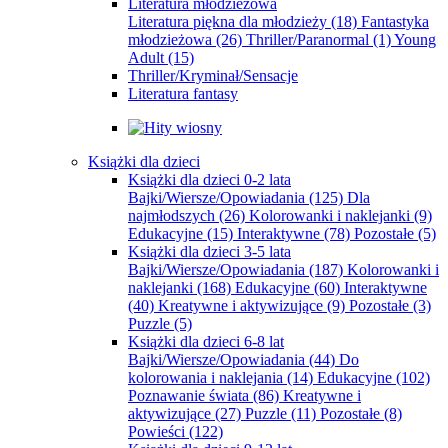
Literatura młodzieżowa
Literatura piękna dla młodzieży
(18)
Fantastyka
młodzieżowa
(26)
Thriller/Paranormal
(1)
Young
Adult
(15)
Thriller/Kryminał/Sensacje
Literatura fantasy
Książki dla dzieci
Książki dla dzieci 0-2 lata
Bajki/Wiersze/Opowiadania
(125)
Dla
najmłodszych
(26)
Kolorowanki i naklejanki
(9)
Edukacyjne
(15)
Interaktywne
(78)
Pozostałe
(5)
Książki dla dzieci 3-5 lata
Bajki/Wiersze/Opowiadania
(187)
Kolorowanki i
naklejanki
(168)
Edukacyjne
(60)
Interaktywne
(40)
Kreatywne i aktywizujące
(9)
Pozostałe
(3)
Puzzle
(5)
Książki dla dzieci 6-8 lat
Bajki/Wiersze/Opowiadania
(44)
Do
kolorowania i naklejania
(14)
Edukacyjne
(102)
Poznawanie świata
(86)
Kreatywne i
aktywizujące
(27)
Puzzle
(11)
Pozostałe
(8)
Powieści
(122)