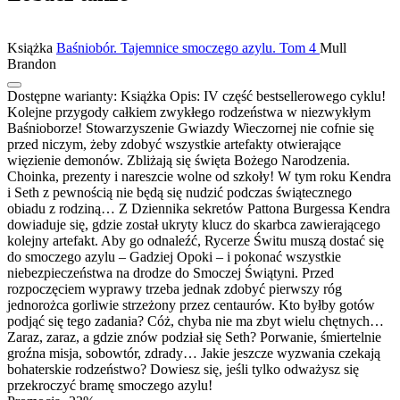
Książka
Baśniobór. Tajemnice smoczego azylu. Tom 4
Mull
Brandon
Dostępne warianty:
Książka
Opis:
IV część bestsellerowego cyklu!
Kolejne przygody całkiem zwykłego rodzeństwa w niezwykłym
Baśnioborze! Stowarzyszenie Gwiazdy Wieczornej nie cofnie się
przed niczym, żeby zdobyć wszystkie artefakty otwierające
więzienie demonów. Zbliżają się święta Bożego Narodzenia.
Choinka, prezenty i nareszcie wolne od szkoły! W tym roku Kendra
i Seth z pewnością nie będą się nudzić podczas świątecznego
obiadu z rodziną… Z Dziennika sekretów Pattona Burgessa Kendra
dowiaduje się, gdzie został ukryty klucz do skarbca zawierającego
kolejny artefakt. Aby go odnaleźć, Rycerze Świtu muszą dostać się
do smoczego azylu – Gadziej Opoki – i pokonać wszystkie
niebezpieczeństwa na drodze do Smoczej Świątyni. Przed
rozpoczęciem wyprawy trzeba jednak zdobyć pierwszy róg
jednorożca gorliwie strzeżony przez centaurów. Kto byłby gotów
podjąć się tego zadania? Cóż, chyba nie ma zbyt wielu chętnych…
Zaraz, zaraz, a gdzie znów podział się Seth? Porwanie, śmiertelnie
groźna misja, sobowtór, zdrady… Jakie jeszcze wyzwania czekają
bohaterskie rodzeństwo? Dowiesz się, jeśli tylko odważysz się
przekroczyć bramę smoczego azylu!