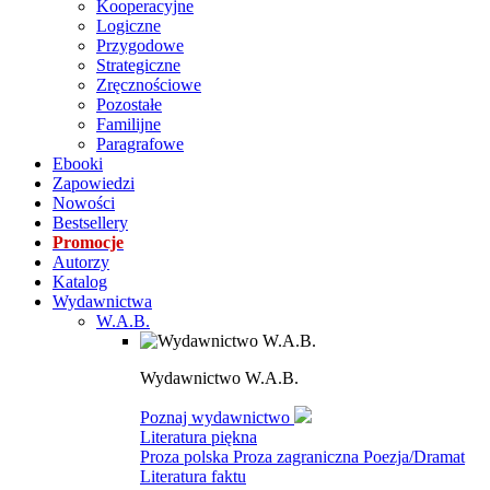
Kooperacyjne
Logiczne
Przygodowe
Strategiczne
Zręcznościowe
Pozostałe
Familijne
Paragrafowe
Ebooki
Zapowiedzi
Nowości
Bestsellery
Promocje
Autorzy
Katalog
Wydawnictwa
W.A.B.
Wydawnictwo W.A.B.
Poznaj wydawnictwo
Literatura piękna
Proza polska
Proza zagraniczna
Poezja/Dramat
Literatura faktu