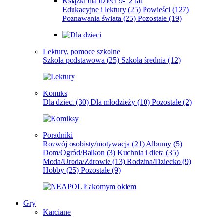
Książki dla dzieci 9-12 lat
Edukacyjne i lektury
(25)
Powieści
(127)
Poznawania świata
(25)
Pozostałe
(19)
Lektury, pomoce szkolne
Szkoła podstawowa
(25)
Szkoła średnia
(12)
Komiks
Dla dzieci
(30)
Dla młodzieży
(10)
Pozostałe
(2)
Poradniki
Rozwój osobisty/motywacja
(21)
Albumy
(5)
Dom/Ogród/Balkon
(3)
Kuchnia i dieta
(35)
Moda/Uroda/Zdrowie
(13)
Rodzina/Dziecko
(9)
Hobby
(25)
Pozostałe
(9)
Gry
Karciane