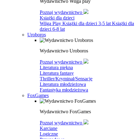
Wydawnictwo Wilga play
Poznaj wydawnictwo
Książki dla dzieci
Wilga Play
Książki dla dzieci 3-5 lat
Książki dla
dzieci 6-8 lat
Uroboros
Wydawnictwo Uroboros
Poznaj wydawnictwo
Literatura piękna
Literatura fantasy
Thriller/Kryminał/Sensacje
Literatura młodzieżowa
Fantastyka młodzieżowa
FoxGames
Wydawnictwo FoxGames
Poznaj wydawnictwo
Karciane
Logiczne