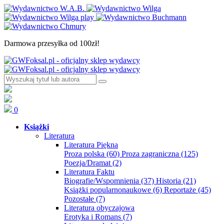
Darmowa przesyłka od 100zł!
0
Książki
Literatura
Literatura Piękna
Proza polska
(60)
Proza zagraniczna
(125)
Poezja/Dramat
(2)
Literatura Faktu
Biografie/Wspomnienia
(37)
Historia
(21)
Książki popularnonaukowe
(6)
Reportaże
(45)
Pozostałe
(7)
Literatura obyczajowa
Erotyka i Romans
(7)