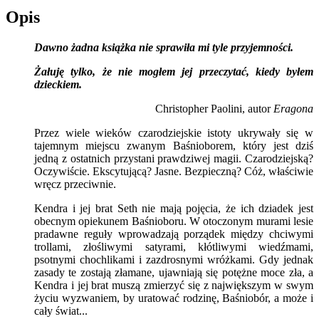
Opis
Dawno żadna książka nie sprawiła mi tyle przyjemności.
Żałuję tylko, że nie mogłem jej przeczytać, kiedy byłem
dzieckiem.
Christopher Paolini, autor
Eragona
Przez wiele wieków czarodziejskie istoty ukrywały się w
tajemnym miejscu zwanym Baśnioborem, który jest dziś
jedną z ostatnich przystani prawdziwej magii. Czarodziejską?
Oczywiście. Ekscytującą? Jasne. Bezpieczną? Cóż, właściwie
wręcz przeciwnie.
Kendra i jej brat Seth nie mają pojęcia, że ich dziadek jest
obecnym opiekunem Baśnioboru. W otoczonym murami lesie
pradawne reguły wprowadzają porządek między chciwymi
trollami, złośliwymi satyrami, kłótliwymi wiedźmami,
psotnymi chochlikami i zazdrosnymi wróżkami. Gdy jednak
zasady te zostają złamane, ujawniają się potężne moce zła, a
Kendra i jej brat muszą zmierzyć się z największym w swym
życiu wyzwaniem, by uratować rodzinę, Baśniobór, a może i
cały świat...