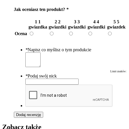
Jak oceniasz ten produkt?
*
1
1
2
2
3
3
4
4
5
5
gwiazdka
gwiazdki
gwiazdki
gwiazdki
gwiazdek
Ocena
*
Napisz co myślisz o tym produkcie
Limit znaków:
*
Podaj swój nick
Dodaj recenzję
Zobacz także