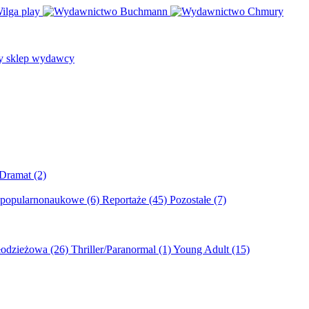
/Dramat
(2)
 popularnonaukowe
(6)
Reportaże
(45)
Pozostałe
(7)
młodzieżowa
(26)
Thriller/Paranormal
(1)
Young Adult
(15)