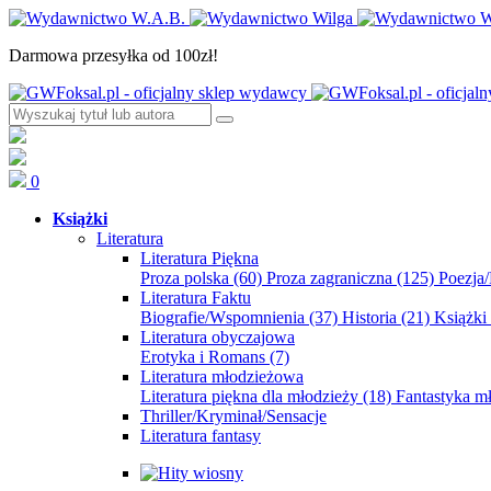
Darmowa przesyłka od 100zł!
0
Książki
Literatura
Literatura Piękna
Proza polska
(60)
Proza zagraniczna
(125)
Poezja
Literatura Faktu
Biografie/Wspomnienia
(37)
Historia
(21)
Książki
Literatura obyczajowa
Erotyka i Romans
(7)
Literatura młodzieżowa
Literatura piękna dla młodzieży
(18)
Fantastyka 
Thriller/Kryminał/Sensacje
Literatura fantasy