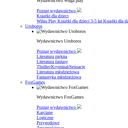
Wydawnictwo Wilga play
Poznaj wydawnictwo
Książki dla dzieci
Wilga Play
Książki dla dzieci 3-5 lat
Książki dla dz
Uroboros
Wydawnictwo Uroboros
Poznaj wydawnictwo
Literatura piękna
Literatura fantasy
Thriller/Kryminał/Sensacje
Literatura młodzieżowa
Fantastyka młodzieżowa
FoxGames
Wydawnictwo FoxGames
Poznaj wydawnictwo
Karciane
Logiczne
Przygodowe
Zręcznościowe