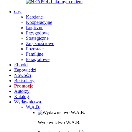
Gry
Karciane
Kooperacyjne
Logiczne
Przygodowe
Strategiczne
Zręcznościowe
Pozostałe
Familijne
Paragrafowe
Ebooki
Zapowiedzi
Nowości
Bestsellery
Promocje
Autorzy
Katalog
Wydawnictwa
W.A.B.
Wydawnictwo W.A.B.