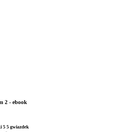
m 2 - ebook
i
5
5 gwiazdek