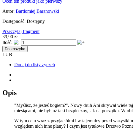
Oceń ten produkt jako pierwszy
Autor:
Bartłomiej Baranowski
Dostępność:
Dostępny
Przeczytaj fragment
39,90 zł
Ilość:
Do koszyka
LUB
Dodaj do listy życzeń
Opis
"Myślisz, że jesteś bogiem?". Nowy druh Ani skrywał wiele taj
miesiącami, nie był już taki bezpieczny, jak na początku. W ob
W tym celu wraz z przyjaciółmi i w tajemnicy przed wszystki
względem nich inne plany? I czym jest tytułowe Drzewo Pozn