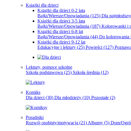
Książki dla dzieci
Książki dla dzieci 0-2 lata
Bajki/Wiersze/Opowiadania
(125)
Dla najmłodsz
Książki dla dzieci 3-5 lata
Bajki/Wiersze/Opowiadania
(187)
Kolorowanki i 
Książki dla dzieci 6-8 lat
Bajki/Wiersze/Opowiadania
(44)
Do kolorowania i
Książki dla dzieci 9-12 lat
Edukacyjne i lektury
(25)
Powieści
(127)
Poznawa
Lektury, pomoce szkolne
Szkoła podstawowa
(25)
Szkoła średnia
(12)
Komiks
Dla dzieci
(30)
Dla młodzieży
(10)
Pozostałe
(2)
Poradniki
Rozwój osobisty/motywacja
(21)
Albumy
(5)
Dom/Ogró