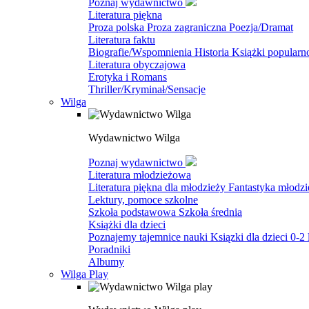
Poznaj wydawnictwo
Literatura piękna
Proza polska
Proza zagraniczna
Poezja/Dramat
Literatura faktu
Biografie/Wspomnienia
Historia
Książki popular
Literatura obyczajowa
Erotyka i Romans
Thriller/Kryminał/Sensacje
Wilga
Wydawnictwo Wilga
Poznaj wydawnictwo
Literatura młodzieżowa
Literatura piękna dla młodzieży
Fantastyka młodz
Lektury, pomoce szkolne
Szkoła podstawowa
Szkoła średnia
Książki dla dzieci
Poznajemy tajemnice nauki
Ksiązki dla dzieci 0-2 
Poradniki
Albumy
Wilga Play