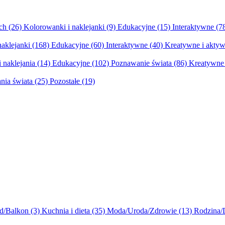
ych
(26)
Kolorowanki i naklejanki
(9)
Edukacyjne
(15)
Interaktywne
(7
naklejanki
(168)
Edukacyjne
(60)
Interaktywne
(40)
Kreatywne i aktyw
 naklejania
(14)
Edukacyjne
(102)
Poznawanie świata
(86)
Kreatywne 
nia świata
(25)
Pozostałe
(19)
d/Balkon
(3)
Kuchnia i dieta
(35)
Moda/Uroda/Zdrowie
(13)
Rodzina/