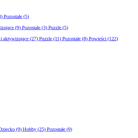
8)
Pozostałe
(5)
izujące
(9)
Pozostałe
(3)
Puzzle
(5)
i aktywizujące
(27)
Puzzle
(11)
Pozostałe
(8)
Powieści
(122)
Dziecko
(9)
Hobby
(25)
Pozostałe
(9)