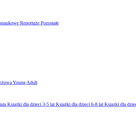
nonaukowe
Reportaże
Pozostałe
ieżowa
Young Adult
lata
Książki dla dzieci 3-5 lat
Książki dla dzieci 6-8 lat
Ksiązki dla dziec