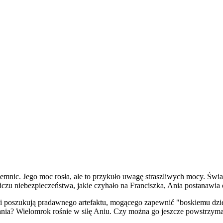
emnic. Jego moc rosła, ale to przykuło uwagę straszliwych mocy. Świa
liczu niebezpieczeństwa, jakie czyhało na Franciszka, Ania postanawia
mi poszukują pradawnego artefaktu, mogącego zapewnić "boskiemu dzie
ania? Wielomrok rośnie w siłę Aniu. Czy można go jeszcze powstrzym