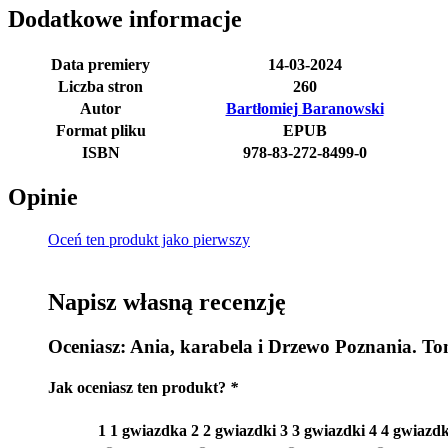
Dodatkowe informacje
Data premiery
14-03-2024
Liczba stron
260
Autor
Bartłomiej Baranowski
Format pliku
EPUB
ISBN
978-83-272-8499-0
Opinie
Oceń ten produkt jako pierwszy
Napisz własną recenzję
Oceniasz:
Ania, karabela i Drzewo Poznania. To
Jak oceniasz ten produkt?
*
1
1 gwiazdka
2
2 gwiazdki
3
3 gwiazdki
4
4 gwiazdk