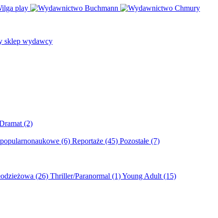
/Dramat
(2)
 popularnonaukowe
(6)
Reportaże
(45)
Pozostałe
(7)
młodzieżowa
(26)
Thriller/Paranormal
(1)
Young Adult
(15)