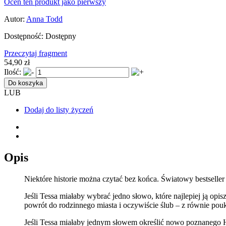
Oceń ten produkt jako pierwszy
Autor:
Anna Todd
Dostępność:
Dostępny
Przeczytaj fragment
54,90 zł
Ilość:
Do koszyka
LUB
Dodaj do listy życzeń
Opis
Niektóre historie można czytać bez końca. Światowy bestselle
Jeśli Tessa miałaby wybrać jedno słowo, które najlepiej ją op
powrót do rodzinnego miasta i oczywiście ślub – z równie p
Jeśli Tessa miałaby jednym słowem określić nowo poznanego H