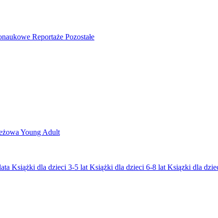
nonaukowe
Reportaże
Pozostałe
ieżowa
Young Adult
lata
Książki dla dzieci 3-5 lat
Książki dla dzieci 6-8 lat
Ksiązki dla dziec