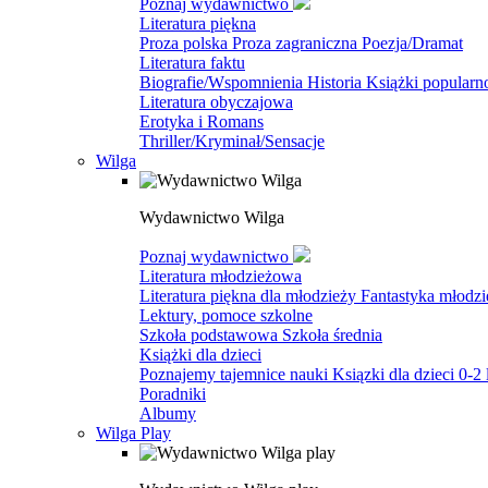
Poznaj wydawnictwo
Literatura piękna
Proza polska
Proza zagraniczna
Poezja/Dramat
Literatura faktu
Biografie/Wspomnienia
Historia
Książki popular
Literatura obyczajowa
Erotyka i Romans
Thriller/Kryminał/Sensacje
Wilga
Wydawnictwo Wilga
Poznaj wydawnictwo
Literatura młodzieżowa
Literatura piękna dla młodzieży
Fantastyka młodz
Lektury, pomoce szkolne
Szkoła podstawowa
Szkoła średnia
Książki dla dzieci
Poznajemy tajemnice nauki
Ksiązki dla dzieci 0-2 
Poradniki
Albumy
Wilga Play