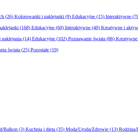
ych
(26)
Kolorowanki i naklejanki
(9)
Edukacyjne
(15)
Interaktywne
(7
naklejanki
(168)
Edukacyjne
(60)
Interaktywne
(40)
Kreatywne i aktyw
 naklejania
(14)
Edukacyjne
(102)
Poznawanie świata
(86)
Kreatywne 
nia świata
(25)
Pozostałe
(19)
d/Balkon
(3)
Kuchnia i dieta
(35)
Moda/Uroda/Zdrowie
(13)
Rodzina/