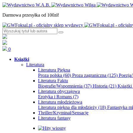
Darmowa przesyłka od 100zł!
0
Książki
Literatura
Literatura Piękna
Proza polska
(60)
Proza zagraniczna
(125)
Poezja
Literatura Faktu
Biografie/Wspomnienia
(37)
Historia
(21)
Książki
Literatura obyczajowa
Erotyka i Romans
(7)
Literatura młodzieżowa
Literatura piękna dla młodzieży
(18)
Fantastyka 
Thriller/Kryminał/Sensacje
Literatura fantasy