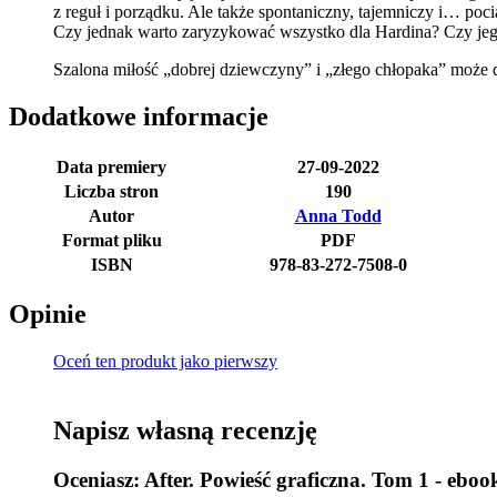
z reguł i porządku. Ale także spontaniczny, tajemniczy i… po
Czy jednak warto zaryzykować wszystko dla Hardina? Czy jego
Szalona miłość „dobrej dziewczyny” i „złego chłopaka” może do
Dodatkowe informacje
Data premiery
27-09-2022
Liczba stron
190
Autor
Anna Todd
Format pliku
PDF
ISBN
978-83-272-7508-0
Opinie
Oceń ten produkt jako pierwszy
Napisz własną recenzję
Oceniasz:
After. Powieść graficzna. Tom 1 - eboo