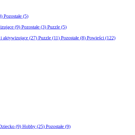
8)
Pozostałe
(5)
izujące
(9)
Pozostałe
(3)
Puzzle
(5)
i aktywizujące
(27)
Puzzle
(11)
Pozostałe
(8)
Powieści
(122)
Dziecko
(9)
Hobby
(25)
Pozostałe
(9)