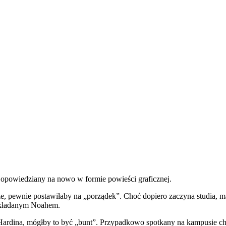
r opowiedziany na nowo w formie powieści graficznej.
isze, pewnie postawiłaby na „porządek”. Choć dopiero zaczyna studia,
oukładanym Noahem.
ardina, mógłby to być „bunt”. Przypadkowo spotkany na kampusie chło