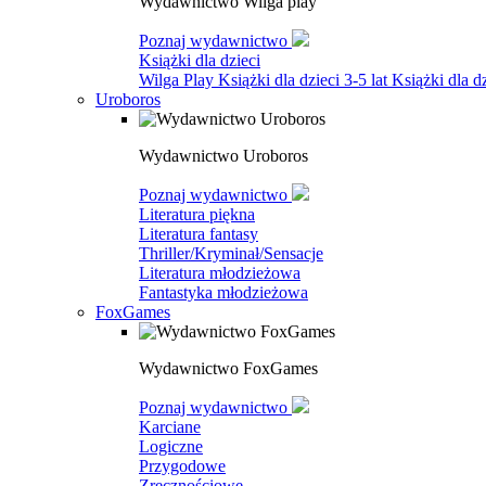
Wydawnictwo Wilga play
Poznaj wydawnictwo
Książki dla dzieci
Wilga Play
Książki dla dzieci 3-5 lat
Książki dla dz
Uroboros
Wydawnictwo Uroboros
Poznaj wydawnictwo
Literatura piękna
Literatura fantasy
Thriller/Kryminał/Sensacje
Literatura młodzieżowa
Fantastyka młodzieżowa
FoxGames
Wydawnictwo FoxGames
Poznaj wydawnictwo
Karciane
Logiczne
Przygodowe
Zręcznościowe