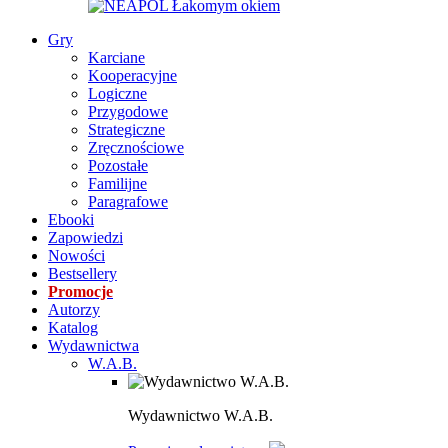
Gry
Karciane
Kooperacyjne
Logiczne
Przygodowe
Strategiczne
Zręcznościowe
Pozostałe
Familijne
Paragrafowe
Ebooki
Zapowiedzi
Nowości
Bestsellery
Promocje
Autorzy
Katalog
Wydawnictwa
W.A.B.
Wydawnictwo W.A.B.