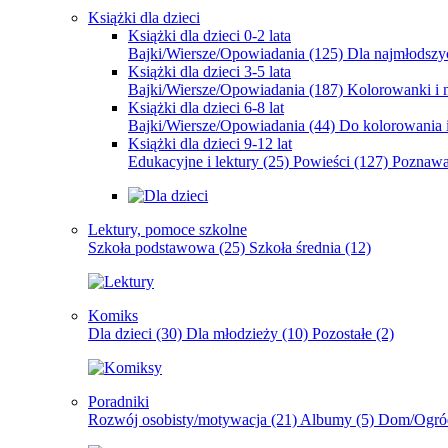
Książki dla dzieci
Książki dla dzieci 0-2 lata
Bajki/Wiersze/Opowiadania
(125)
Dla najmłodsz
Książki dla dzieci 3-5 lata
Bajki/Wiersze/Opowiadania
(187)
Kolorowanki i 
Książki dla dzieci 6-8 lat
Bajki/Wiersze/Opowiadania
(44)
Do kolorowania i
Książki dla dzieci 9-12 lat
Edukacyjne i lektury
(25)
Powieści
(127)
Poznawa
Lektury, pomoce szkolne
Szkoła podstawowa
(25)
Szkoła średnia
(12)
Komiks
Dla dzieci
(30)
Dla młodzieży
(10)
Pozostałe
(2)
Poradniki
Rozwój osobisty/motywacja
(21)
Albumy
(5)
Dom/Ogró